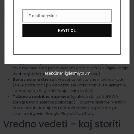
Tu je pet pogostih scenarijev in kako jih odpraviti:
E-mail adresiniz
Email
Pozabljeno geslo:
Kliknite »Pozabljeno geslo« na prijavni
strani. Sledite navodilom v e-pošti. Če e-pošta ne pride,
KAYIT OL
preverite mapo »Vsiljena pošta«.
Igra se ne nalaga:
Počistite predpomnilnik brskalnika ali
poskusite z drugim brskalnikom. Preverite, ali imate
nameščen najnovejši Flash Player (redko potrebno, večina
iger je HTML5).
Dvig je zavrnjen:
Preverite, ali ste izpolnili pogoje stav. Prav
tako morate pred prvim dvigom opraviti KYC (pošljite kopijo
osebnega dokumenta in dokazila o naslovu).
Teşekkürler, ilgilenmiyorum.
Bonus se ni aktiviral:
Preverite, ali ste vnesli bonus kodo
(če je potrebna) pri depozitu. Nekateri bonusi se aktivirajo
samodejno, drugi zahtevajo izbiro v obliki.
Težave z mobilno napravo:
Igralnica deluje kot PWA
(progresivna spletna aplikacija) – odprite spletno mesto v
brskalniku in dodajte na domači zaslon. Ni potrebe po
iskanju v trgovini Google Play ali App Store.
Vredno vedeti – kaj storiti