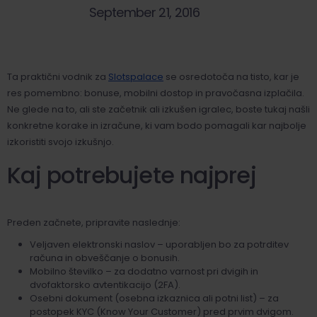
September 21, 2016
Ta praktični vodnik za
Slotspalace
se osredotoča na tisto, kar je
res pomembno: bonuse, mobilni dostop in pravočasna izplačila.
Ne glede na to, ali ste začetnik ali izkušen igralec, boste tukaj našli
konkretne korake in izračune, ki vam bodo pomagali kar najbolje
izkoristiti svojo izkušnjo.
Kaj potrebujete najprej
Preden začnete, pripravite naslednje:
Veljaven elektronski naslov – uporabljen bo za potrditev
računa in obveščanje o bonusih.
Mobilno številko – za dodatno varnost pri dvigih in
dvofaktorsko avtentikacijo (2FA).
Osebni dokument (osebna izkaznica ali potni list) – za
postopek KYC (Know Your Customer) pred prvim dvigom.