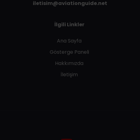
iletisim@aviationguide.net
İlgili Linkler
Ana Sayfa
Gösterge Paneli
Hakkımızda
İletişim