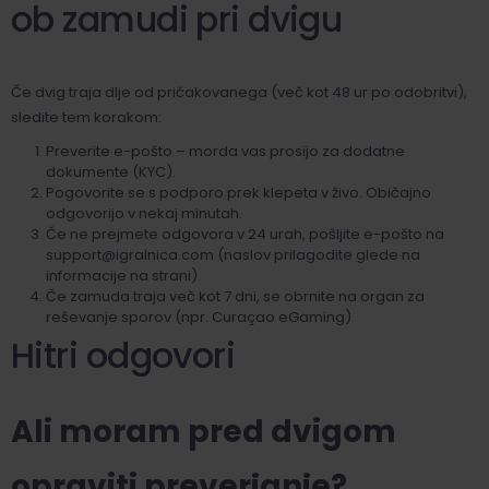
ob zamudi pri dvigu
Če dvig traja dlje od pričakovanega (več kot 48 ur po odobritvi),
sledite tem korakom:
Preverite e-pošto – morda vas prosijo za dodatne
dokumente (KYC).
Pogovorite se s podporo prek klepeta v živo. Običajno
odgovorijo v nekaj minutah.
Če ne prejmete odgovora v 24 urah, pošljite e-pošto na
support@igralnica.com (naslov prilagodite glede na
informacije na strani).
Če zamuda traja več kot 7 dni, se obrnite na organ za
reševanje sporov (npr. Curaçao eGaming).
Hitri odgovori
Ali moram pred dvigom
opraviti preverjanje?