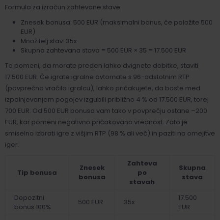
Formula za izračun zahtevane stave:
Znesek bonusa: 500 EUR (maksimalni bonus, če položite 500
EUR)
Množitelj stav: 35x
Skupna zahtevana stava = 500 EUR × 35 = 17.500 EUR
To pomeni, da morate preden lahko dvignete dobitke, staviti
17.500 EUR. Če igrate igralne avtomate s 96-odstotnim RTP
(povprečno vračilo igralcu), lahko pričakujete, da boste med
izpolnjevanjem pogojev izgubili približno 4 % od 17.500 EUR, torej
700 EUR. Od 500 EUR bonusa vam tako v povprečju ostane –200
EUR, kar pomeni negativno pričakovano vrednost. Zato je
smiselno izbrati igre z višjim RTP (98 % ali več) in paziti na omejitve
iger.
Zahteva
Znesek
Skupna
Tip bonusa
po
bonusa
stava
stavah
Depozitni
17.500
500 EUR
35x
bonus 100%
EUR