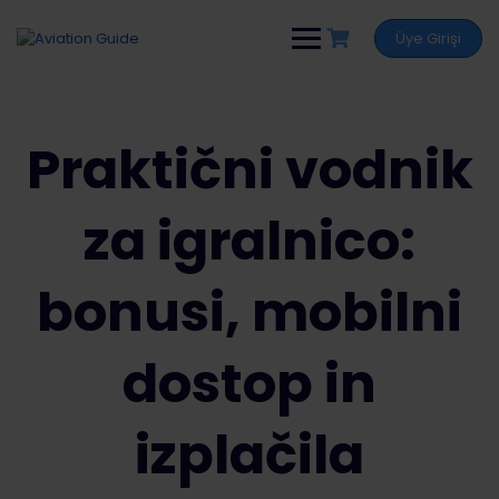
Skip
to
Üye Girişi
content
Praktični vodnik
za igralnico:
bonusi, mobilni
dostop in
izplačila