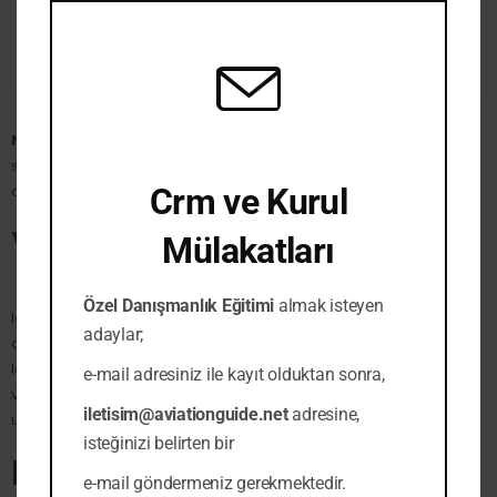
Morebitne
3–7
stroške
Bančno nakazilo
20 EUR
dni
krije
igralnica
Nasvet:
Če je igralnica licencirana na Curaçau, ne pozabite, da
so dobitki lahko predmet davka v vaši državi. Posvetujte se z
davčnim svetovalcem.
Crm ve Kurul
Varnost in licenciranje
Mülakatları
Özel Danışmanlık Eğitimi
almak isteyen
Igralnica deluje pod licenco Curaçao eGaming, kar zagotavlja
adaylar;
določeno raven nadzora, vendar ne tako strogega kot MGA ali
lokalne licence. Vedno preverite SSL-certifikat (zaklenjena ikona
e-mail adresiniz ile kayıt olduktan sonra,
v brskalniku) in preberite politiko zasebnosti. Priporočamo tudi
iletisim@aviationguide.net
adresine,
uporabo dvofaktorske avtentikacije (2FA) za zaščito računa.
isteğinizi belirten bir
Reševanje težav
e-mail göndermeniz gerekmektedir.