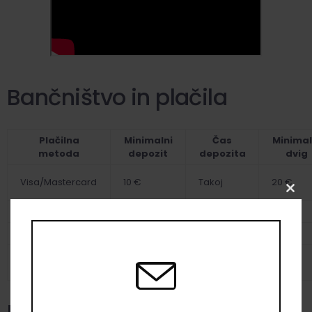
Bančništvo in plačila
Plačilna
Minimalni
Čas
Minimal
metoda
depozit
depozita
dvig
Visa/Mastercard
10 €
Takoj
20 €
Clos
this
Skrill
10 €
Takoj
20 €
modu
Neteller
10 €
Takoj
20 €
Bitcoin
20 €
10–30 min
50 €