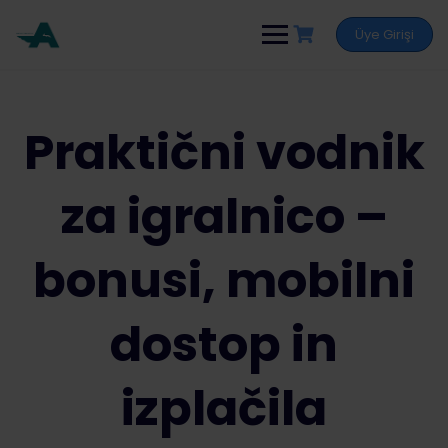
Skip
to
Üye Girişi
content
Praktični vodnik
za igralnico –
bonusi, mobilni
dostop in
izplačila