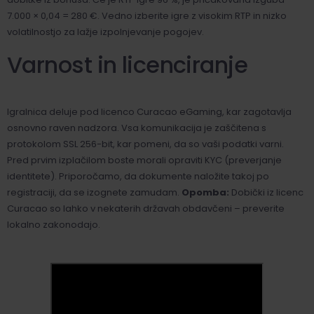
7.000 × 0,04 = 280 €. Vedno izberite igre z visokim RTP in nizko
volatilnostjo za lažje izpolnjevanje pogojev.
Varnost in licenciranje
Igralnica deluje pod licenco Curacao eGaming, kar zagotavlja
osnovno raven nadzora. Vsa komunikacija je zaščitena s
protokolom SSL 256-bit, kar pomeni, da so vaši podatki varni.
Pred prvim izplačilom boste morali opraviti KYC (preverjanje
identitete). Priporočamo, da dokumente naložite takoj po
registraciji, da se izognete zamudam.
Opomba:
Dobički iz licenc
Curacao so lahko v nekaterih državah obdavčeni – preverite
lokalno zakonodajo.