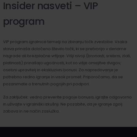
Insider nasveti – VIP
program
VIP program igralnice temelji na zbiranju točk zvestobe. Vsaka
stava prinaša določeno število točk, ki se pretvorijo v denarne
nagrade ali brezplačne vrtljaje. Višji nivoji (bronasti, srebrni, zlati,
platinasti) prinašajo ugodnosti, kot so višje omejitve dvigov,
osebni upravitelj in ekskluzivni bonusi. Za napredovanje je
potrebno redno igranje in visok promet. Priporočamo, da se
pozanimate o trenutnih pogojih pri podpori.
Za zaključek: vedno preverite pogoje bonusa, igrajte odgovorno
in uživajte v igralniški izkušnji. Ne pozabite, da je igranje zgolj
zabava in ne način zaslužka.