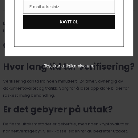
Bankoverføring
bankdager
bankdager
E-mail adresiniz
Email
KAYIT OL
Merk: Uttak krever ofte verifisering første gang, noe som kan
forsinke prosessen.
Common Questions
Hvor lang tid tar verifisering?
Teşekkürler, ilgilenmiyorum.
Verifisering kan ta fra noen minutter til 24 timer, avhengig av
dokumentkvalitet og trafikk. Sørg for å laste opp klare bilder for
raskest mulig behandling.
Er det gebyrer på uttak?
De fleste uttaksmetoder er gebyrfrie, men noen kryptovalutaer
har nettverksgebyr. Sjekk kasse-siden før du bekrefter uttaket.