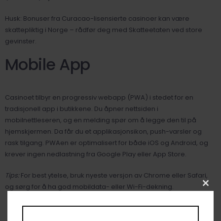
Husk: Bonuser fra Curacao-lisensierte casinoer kan være
skattepliktig i Norge – rådfør deg med Skatteetaten ved store
gevinster.
Mobile App
Casinoet tilbyr en progressiv webapp (PWA) i stedet for en
tradisjonell app i butikkene. Du åpner nettsiden i
mobilnettleseren, og en melding spør om å legge den til på
hjemskjermen. Da får du et applikasjonsikon, push-varsler og
rask tilgang. PWAen er optimalisert for både iOS og Android, og
krever ingen nedlastning fra Google Play eller App Store.
Tips:
For best ytelse, bruk nyeste versjon av Chrome eller Safari,
og sørg for å ha god mobildata- eller Wi-Fi-dekning.
Clos
this
modu