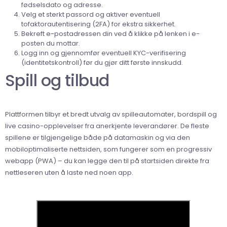
fødselsdato og adresse.
Velg et sterkt passord og aktiver eventuell
tofaktorautentisering (2FA) for ekstra sikkerhet.
Bekreft e-postadressen din ved å klikke på lenken i e-
posten du mottar.
Logg inn og gjennomfør eventuell KYC-verifisering
(identitetskontroll) før du gjør ditt første innskudd.
Spill og tilbud
Plattformen tilbyr et bredt utvalg av spilleautomater, bordspill og
live casino-opplevelser fra anerkjente leverandører. De fleste
spillene er tilgjengelige både på datamaskin og via den
mobiloptimaliserte nettsiden, som fungerer som en progressiv
webapp (PWA) – du kan legge den til på startsiden direkte fra
nettleseren uten å laste ned noen app.