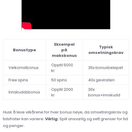
Eksempel
Typisk
Bonustype
på
omsetningskrav
maksbonus
Opptil 5000
Velkomstbonus
35x bonusbeløpet
kr
Free spins
50 spins
40x gevinsten
Opptil 2000
30x
Innskuddsbonus
kr
bonus+innskudd
Husk å lese vilkårene for hver bonus nøye, da omsetningskrav og
tidsfrister kan variere.
Viktig:
Spill ansvarlig og sett grenser for tid
og penger.