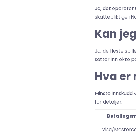
Ja, det opererer
skattepliktige i 
Kan jeg
Ja, de fleste spi
setter inn ekte p
Hva er
Minste innskudd v
for detaljer.
Betalings
Visa/Masterc