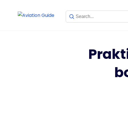
Skip
to
content
Prakti
b