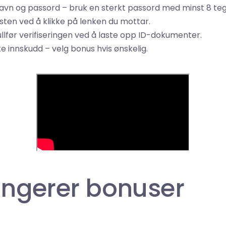
avn og passord – bruk en sterkt passord med minst 8 teg
sten ved å klikke på lenken du mottar.
ullfør verifiseringen ved å laste opp ID-dokumenter.
ste innskudd – velg bonus hvis ønskelig.
fungerer bonuser