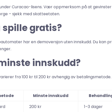
 under Curacao-lisens. Vær oppmerksom på at gevinste
Norge – sjekk med skatteetaten.
 spille gratis?
lleautomater har en demoversjon uten innskudd. Du kan prø
enger.
 minste innskudd?
arierer fra 100 kr til 200 kr avhengig av betalingsmetode.
metode
Minste innskudd
Behandling
ard
200 kr
1–3 dager