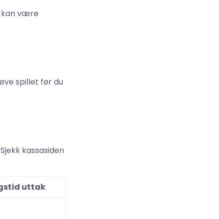
r kan være
ve spillet før du
 Sjekk kassasiden
stid uttak