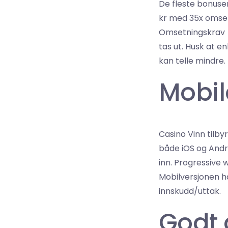
De fleste bonuse
kr med 35x omset
Omsetningskrav = 
tas ut. Husk at en
kan telle mindre.
Mobil
Casino Vinn tilby
både iOS og Andr
inn. Progressive 
Mobilversjonen ha
innskudd/uttak.
Godt å