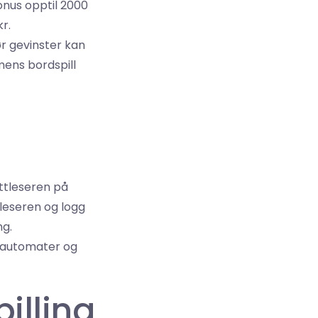
onus opptil 2000
r.
ør gevinster kan
 mens bordspill
ettleseren på
leseren og logg
ng.
leautomater og
illing