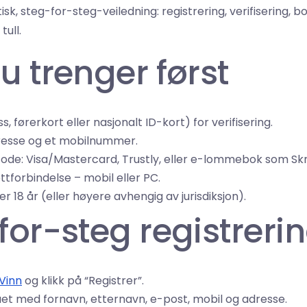
isk, steg-for-steg-veiledning: registrering, verifisering, 
tull.
u trenger først
s, førerkort eller nasjonalt ID-kort) for verifisering.
resse og et mobilnummer.
de: Visa/Mastercard, Trustly, eller e-lommebok som Skril
ettforbindelse – mobil eller PC.
 18 år (eller høyere avhengig av jurisdiksjon).
for-steg registreri
Vinn
og klikk på “Registrer”.
aet med fornavn, etternavn, e-post, mobil og adresse.