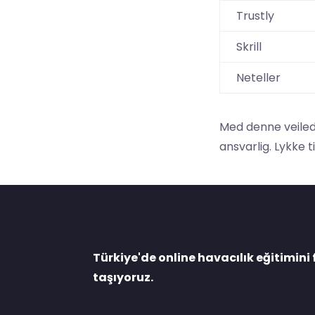
Trustly
Skrill
Neteller
Med denne veiledn
ansvarlig. Lykke ti
Türkiye'de online havacılık eğitimini 
taşıyoruz.