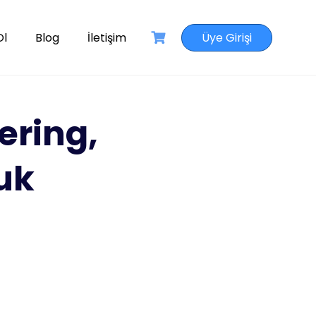
Ol
Blog
İletişim
Üye Girişi
rering,
uk