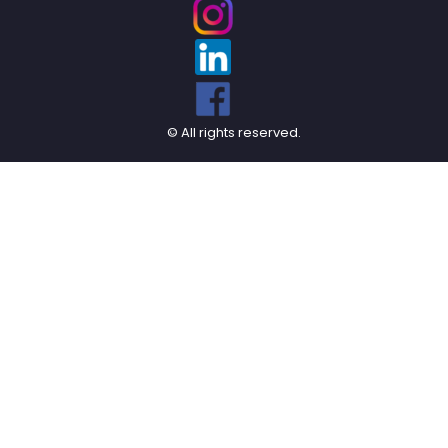
© All rights reserved.