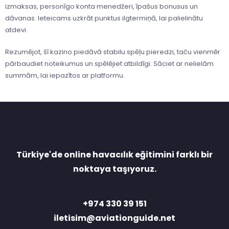
izmaksas, personīgo konta menedžeri, īpašus bonusus un
dāvanas. Ieteicams uzkrāt punktus ilgtermiņā, lai palielinātu
atdevi.
Rezumējot, šī kazino piedāvā stabilu spēļu pieredzi, taču vienmēr
pārbaudiet noteikumus un spēlējiet atbildīgi. Sāciet ar nelielām
summām, lai iepazītos ar platformu.
Türkiye'de online havacılık eğitimini farklı bir
noktaya taşıyoruz.
+974 330 39 151
iletisim@aviationguide.net