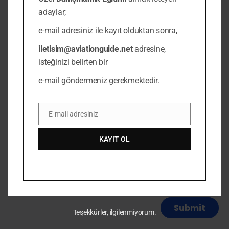
adaylar;
e-mail adresiniz ile kayıt olduktan sonra,
iletisim@aviationguide.net
adresine,
isteğinizi belirten bir
Email
*
e-mail göndermeniz gerekmektedir.
E-mail adresiniz
Email
KAYIT OL
Save my name, email, and website in this browser for
the next time I comment.
Teşekkürler, ilgilenmiyorum.