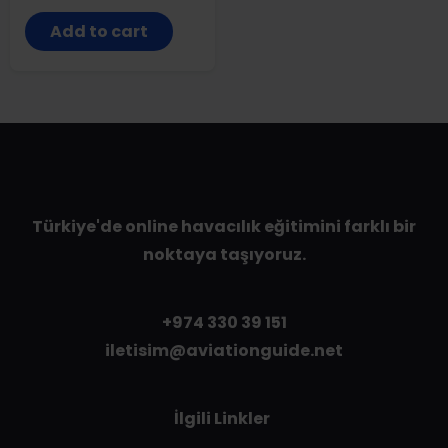
Add to cart
Türkiye'de online havacılık eğitimini farklı bir
noktaya taşıyoruz.
+974 330 39 151
iletisim@aviationguide.net
İlgili Linkler