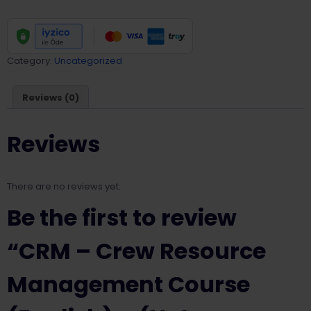
Resource
Management
Course
(English)
Category:
Uncategorized
-
(Not
Reviews (0)
published
yet!)
quantity
Reviews
There are no reviews yet.
Be the first to review
“CRM – Crew Resource
Management Course