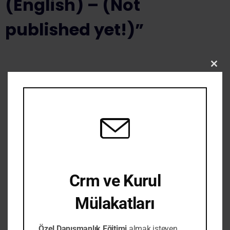
(English) – (Not
published yet!)”
Clos
Your email address will not be published.
Required fields are
this
modu
marked
*
Your rating
*
Your review
*
Crm ve Kurul
Mülakatları
Name
*
Özel Danışmanlık Eğitimi
almak isteyen