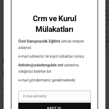
DKK
200
Cryptocurrency
DKK 
Crm ve Kurul
15-30 min
1-6 t
(BTC/ETH)
150.
DKK
Mülakatları
500
1-2
2-5
DKK 
Bankoverførsel
Özel Danışmanlık Eğitimi
almak isteyen
hverdage
arbejdsdage
200.
DKK
adaylar;
e-mail adresiniz ile kayıt olduktan sonra,
Bonusprogrammer og
iletisim@aviationguide.net
adresine,
Kampagner
isteğinizi belirten bir
e-mail göndermeniz gerekmektedir.
På præsenterer vi et organiseret loyalitetsordning med
seksfoldige forskellige niveauer. Jo mere aktivt du spiller, så
E-mail adresiniz
Email
meget bedre rewards optjener du. Vores bonusstruktur er
udviklet til at belønne både friske og nuværende spillere
KAYIT OL