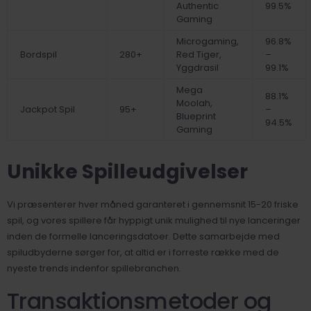
Authentic
99.5%
Gaming
Microgaming,
96.8%
Bordspil
280+
Red Tiger,
–
Yggdrasil
99.1%
Mega
88.1%
Moolah,
Jackpot Spil
95+
–
Blueprint
94.5%
Gaming
Unikke Spilleudgivelser
Vi præsenterer hver måned garanteret i gennemsnit 15-20 friske
spil, og vores spillere får hyppigt unik mulighed til nye lanceringer
inden de formelle lanceringsdatoer. Dette samarbejde med
spiludbyderne sørger for, at altid er i forreste række med de
nyeste trends indenfor spillebranchen.
Transaktionsmetoder og