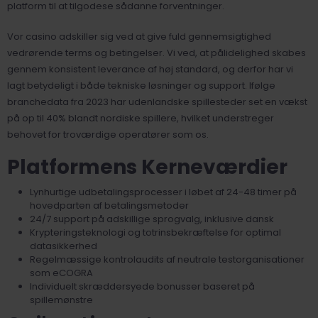
platform til at tilgodese sådanne forventninger.
Vor casino adskiller sig ved at give fuld gennemsigtighed
vedrørende terms og betingelser. Vi ved, at pålidelighed skabes
gennem konsistent leverance af høj standard, og derfor har vi
lagt betydeligt i både tekniske løsninger og support. Ifølge
branchedata fra 2023 har udenlandske spillesteder set en vækst
på op til 40% blandt nordiske spillere, hvilket understreger
behovet for troværdige operatører som os.
Platformens Kerneværdier
Lynhurtige udbetalingsprocesser i løbet af 24-48 timer på
hovedparten af betalingsmetoder
24/7 support på adskillige sprogvalg, inklusive dansk
Krypteringsteknologi og totrinsbekræftelse for optimal
datasikkerhed
Regelmæssige kontrolaudits af neutrale testorganisationer
som eCOGRA
Individuelt skræddersyede bonusser baseret på
spillemønstre