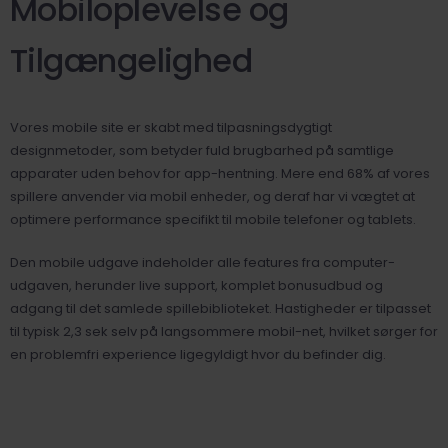
Mobiloplevelse og
Tilgængelighed
Vores mobile site er skabt med tilpasningsdygtigt
designmetoder, som betyder fuld brugbarhed på samtlige
apparater uden behov for app-hentning. Mere end 68% af vores
spillere anvender via mobil enheder, og deraf har vi vægtet at
optimere performance specifikt til mobile telefoner og tablets.
Den mobile udgave indeholder alle features fra computer-
udgaven, herunder live support, komplet bonusudbud og
adgang til det samlede spillebiblioteket. Hastigheder er tilpasset
til typisk 2,3 sek selv på langsommere mobil-net, hvilket sørger for
en problemfri experience ligegyldigt hvor du befinder dig.