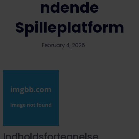
ndende
Spilleplatform
February 4, 2026
Indholdsfortegnelse