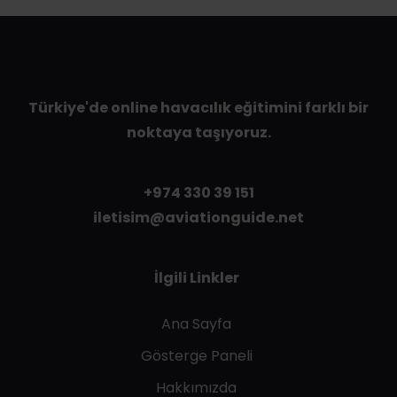
Türkiye'de online havacılık eğitimini farklı bir
noktaya taşıyoruz.
+974 330 39 151
iletisim@aviationguide.net
İlgili Linkler
Ana Sayfa
Gösterge Paneli
Hakkımızda