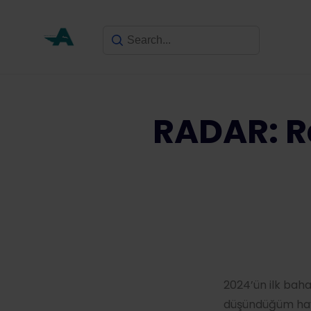
RADAR: R
2024’ün ilk baha
düşündüğüm hava