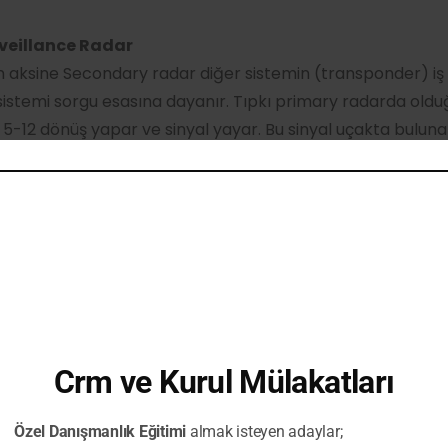
veillance Radar
 aksine Secondary radar diğer sistemin (transponder) iş b
istemi sorgu esasına dayanır. Tıpkı primary radarda olduğ
 5-12 dönüş yapar ve sinyal yayar. Bu sinyal uçakta bulu
man tarafından alınır. Cevap olarak ise uçak en basit şekild
 yanıt verir (squawk) yada buna ek olarak irtifa bilgisini 
orgunun içeriğine ve transponderın kabiliyetine göre irti
 vs gibi başka bilgileri de içerebilir(mode S).
Crm ve Kurul Mülakatları
guya cevap üretecek nitelikte bir alıcı-vericidir. Günümü
kontrollü hava sahalarında kontrolörün ekranında uçaklar
Özel Danışmanlık Eğitimi
almak isteyen adaylar;
uçan uçaklar 1200 kodunu bağlar herhangi bir kod verilmem