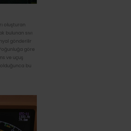
ı oluşturan
k bulunan sıvı
nyal gönderilir
 Yoğunluğa göre
ans ve uçuş
n olduğunca bu