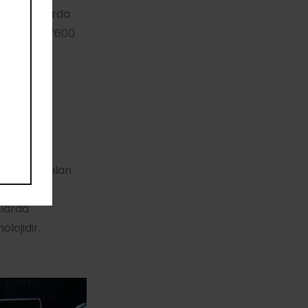
il durumlarda
i belirten 7600
nde kullanılan
arpışma
mlarda
lojidir.