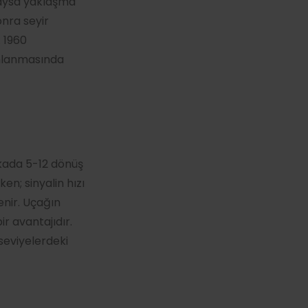
ndaysa yaklaşma
onra seyir
. 1960
ımlanmasında
ikada 5-12 dönüş
en; sinyalin hızı
enir. Uçağın
r avantajıdır.
seviyelerdeki