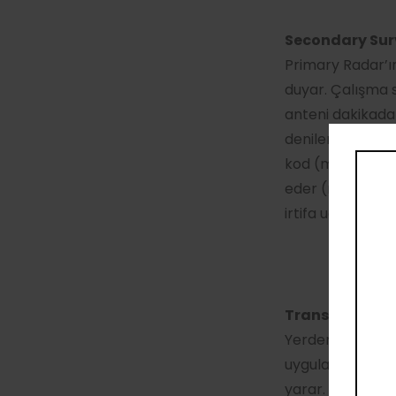
Secondary Sur
Primary Radar’ın
duyar. Çalışma s
anteni dakikada
denilen bir ekip
kod (mode A) ile
eder (mode C). S
irtifa uçulan baş
Transponder
Yerden gelen sor
uygulamadır ve 
yarar. Görerek 