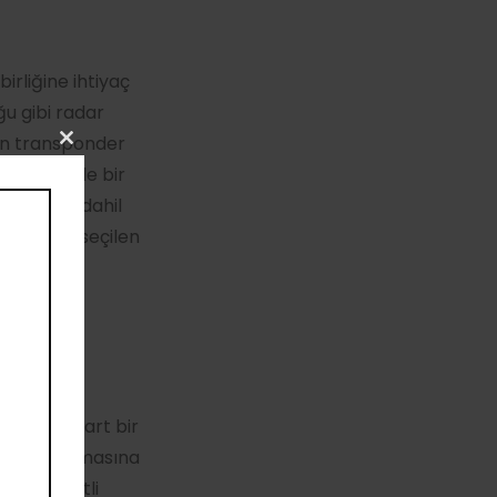
irliğine ihtiyaç
u gibi radar
nan transponder
Close
e ya içinde bir
this
module
de cevaba dahil
fa uçakta seçilen
zde standart bir
ı ayrıştırmasına
iş ve aletli