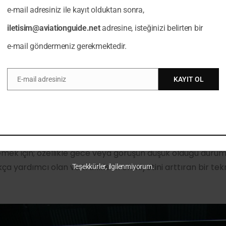
a göre uçan uçak 2000 kodunu bağlar. Bunlarla beraber ac
e-mail adresiniz ile kayıt olduktan sonra,
ndart kodlar da mevcuttur. İletişim kabiliyetinde problem
iletisim@aviationguide.net
adresine, isteğinizi belirten bir
arda kullanılan 7700 gibi.
e-mail göndermeniz gerekmektedir.
E-mail adresiniz
KAYIT OL
Email
e Detection Equipment Model X (ASDE-X)
apron, pist, taxi yolları gibi yüzeylerde uçak ve yer trafiği
inde kullanılan bir ekipmandır. Potansiyel çakışma veya ç
emek için; özellikle gece veya görüşün düşük olduğu duru
ça yardımcı olan ve trafiklerin emniyetini arttıran bir tekno
Teşekkürler, ilgilenmiyorum.