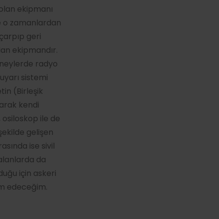
 olan ekipmanı
me o zamanlardan
 çarpıp geri
ılan ekipmandır.
deneylerde radyo
uyarı sistemi
in (Birleşik
larak kendi
 osiloskop ile de
şekilde gelişen
sında ise sivil
 alanlarda da
duğu için askeri
vam edeceğim.