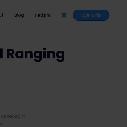
Ol
Blog
İletişim
Üye Girişi
d Ranging
i çekeceğini
n