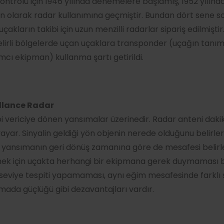
kontrolü için 1946 yılında denemelere başlamış, 1952 yılı
utin olarak radar kullanımına geçmiştir. Bundan dört sene s
uçakların takibi için uzun menzilli radarlar sipariş edilmiştir
lirli bölgelerde uçan uçaklara transponder (uçağın tan
mcı ekipman) kullanma şartı getirildi.
llance Radar
i vericiye dönen yansımalar üzerinedir. Radar anteni dak
ayar. Sinyalin geldiği yön objenin nerede olduğunu belirlerk
in yansımanın geri dönüş zamanına göre de mesafesi belirl
tmek için uçakta herhangi bir ekipmana gerek duymaması bi
 seviye tespiti yapamaması, aynı eğim mesafesinde farklı 
rmada güçlüğü gibi dezavantajları vardır.