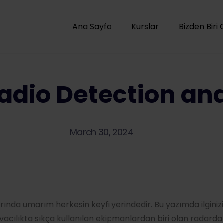
Ana Sayfa
Kurslar
Bizden Biri 
adio Detection an
March 30, 2024
rında umarım herkesin keyfi yerindedir. Bu yazımda ilginiz
cılıkta sıkça kullanılan ekipmanlardan biri olan radarda