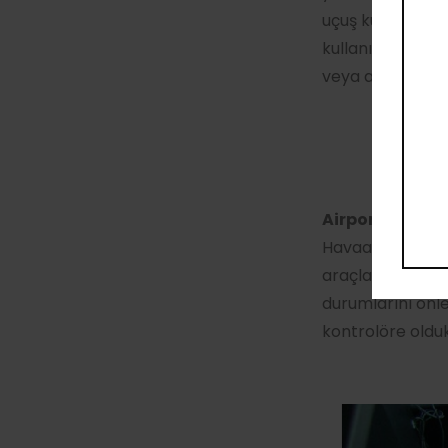
uçuş kuralların
kullanılacak sta
veya acil duruml
Airport Surfac
Havaalanlarında 
araçların takib
durumlarını önl
kontrolöre olduk