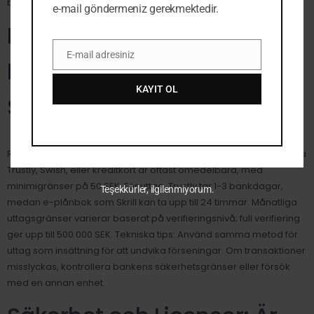
bidrar olika till omsättningen – kontrollera alltid villkor.
e-mail göndermeniz gerekmektedir.
Bank och Betalningar:
E-mail adresiniz
Insättningar och Uttag i
Email
KAYIT OL
Sverige
Rainbet stöder svenskvänliga betalningsmetoder. Insättningar via
Trustly, Swish, eller kreditkort är oftast omedelbara, med
minimigränser på 50 SEK. För uttag, Trustly tar 1-3 bankdagar,
Teşekkürler, ilgilenmiyorum.
medan e-plånbok som Skrill kan ta upp till 24 timmar. Månatliga
uttagsgränser varierar baserat på verifieringsnivå; full verifiering
ger upp till 500 000 SEK. Tekniska tips: Använd samma metod för
uttag som insättning för att undvika förseningar. Om transaktioner
misslyckas, kontrollera bankens säkerhetsgränser eller försök
med en annan enhet.