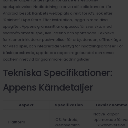
Rainbet-appen är designad för att ge en responsiv
spelupplevelse. Nedladdning sker via officiella kanaler: för
Android, besök Rainbets webbplats direkt; för iOS, sök efter
“Rainbet” i App Store. Efter installation, logga in med dina
uppgifter. Appens gränssnitt är anpassat för svenska, med
snabbåtkomst till spel, live-casino och sportsbook. Tekniska
funktioner inkluderar push-notiser för erbjudanden, offline-läge
för vissa spel, och integrerade verktyg för insättningsgränser. För
bästa prestanda, uppdatera appen regelbundet och rensa
cacheminnet vid långsammare laddningstider.
Tekniska Specifikationer:
Appens Kärndetaljer
Aspekt
Specifikation
Teknisk Komme
Native-appar
iOS, Android,
optimerade för va
Plattform
Webbversion
OS; webbversion