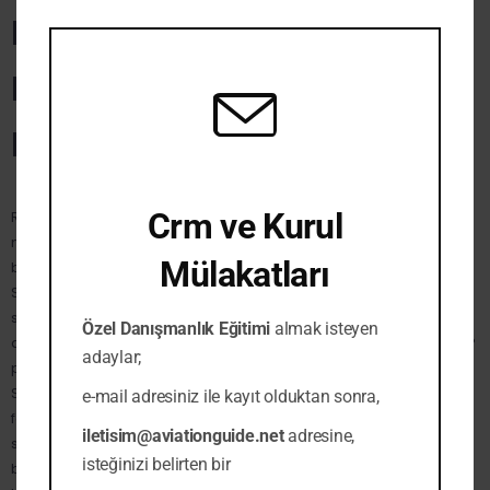
this
Bonusstrategi och
modu
Matematik: Beräkna Dina
Reella Vinster
Crm ve Kurul
Rainbet erbjuder välkomstbonusar och påföljande erbjudanden,
men omsättningskrav påverkar lönsamheten. Exempel på
Mülakatları
beräkning: Antag att du får en 100% insättningsbonus upp till 1000
SEK med ett omsättningskrav på 30x (bonus + insättning). Om du
sätter in 1000 SEK och får 1000 SEK i bonus, totalt 2000 SEK, måste
Özel Danışmanlık Eğitimi
almak isteyen
du omsätta 2000 SEK * 30 = 60 000 SEK. Med ett genomsnittligt RTP
adaylar;
på 96% för slots, förväntad förlust genom omsättning är 60 000
SEK * (1 – 0.96) = 2400 SEK. Detta innebär att bonusen endast är
e-mail adresiniz ile kayıt olduktan sonra,
fördelaktig om du når omsättningskravet snabbt med hög RTP-
iletisim@aviationguide.net
adresine,
spel. Strategiskt, fokusera på spel med låg house edge som
isteğinizi belirten bir
blackjack (ca 0.5%) för att minimera risk. Notera att vissa spel