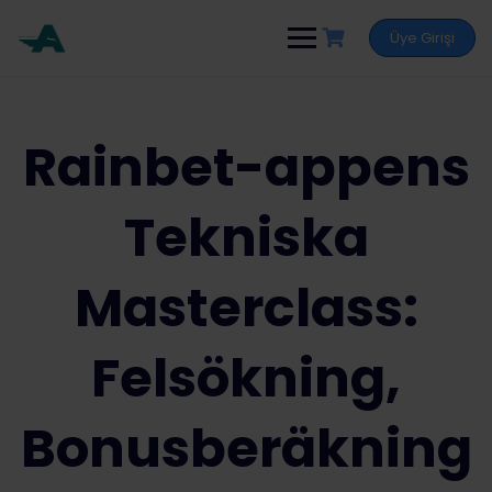
Skip
to
Üye Girişi
content
Rainbet-appens
Tekniska
Masterclass:
Felsökning,
Bonusberäkning