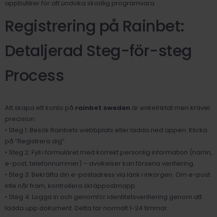
appbutiker för att undvika skadlig programvara.
Registrering på Rainbet:
Detaljerad Steg-för-steg
Process
Att skapa ett konto på
rainbet sweden
är enkelriktat men kräver
precision:
• Steg 1: Besök Rainbets webbplats eller ladda ned appen. Klicka
på “Registrera dig”.
• Steg 2: Fyll i formuläret med korrekt personlig information (namn,
e-post, telefonnummer) – avvikelser kan försena verifiering.
• Steg 3: Bekräfta din e-postadress via länk i inkorgen. Om e-post
inte når fram, kontrollera skräppostmapp.
• Steg 4: Logga in och genomför identitetsverifiering genom att
ladda upp dokument. Detta tar normalt 1-24 timmar.