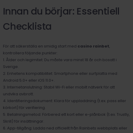
Innan du börjar: Essentiell
Checklista
För att säkerställa en smidig start med
casino rainbet
,
kontrollera följande punkter:
1. Ålder och legimitet: Du måste vara minst 18 år och bosatt i
Sverige.
2. Enhetens kompatibilitet: Smartphone eller surfplatta med
Android 5.0+ eller iOS 11.0+.
3. Internetanslutning: Stabil Wi-Fi eller mobilt nätverk för att
undvika avbrott.
4. Identifieringsdokument: Klara för uppladdning (t.ex. pass eller
körkort) för verifiering.
5. Betalningsmetod: Förbered ett kort eller e-plånbok (t.ex. Trustly,
Skrill) för insättningar.
6. App-tillgång: Ladda ned officiellt från Rainbets webbplats eller