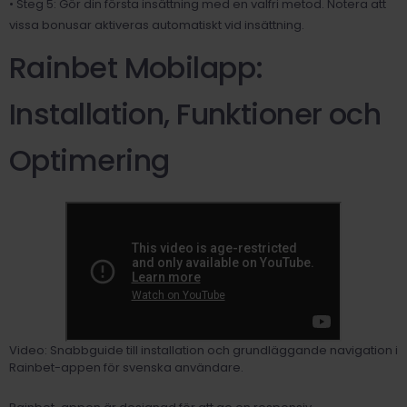
• Steg 5: Gör din första insättning med en valfri metod. Notera att
vissa bonusar aktiveras automatiskt vid insättning.
Rainbet Mobilapp:
Installation, Funktioner och
Optimering
Video: Snabbguide till installation och grundläggande navigation i
Rainbet-appen för svenska användare.