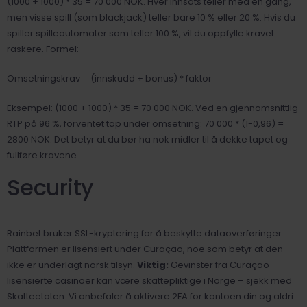
(1000 + 1000) * 35 = 70 000 NOK. Hver innsats teller med en gang,
men visse spill (som blackjack) teller bare 10 % eller 20 %. Hvis du
spiller spilleautomater som teller 100 %, vil du oppfylle kravet
raskere. Formel:
Omsetningskrav = (innskudd + bonus) * faktor
Eksempel: (1000 + 1000) * 35 = 70 000 NOK. Ved en gjennomsnittlig
RTP på 96 %, forventet tap under omsetning: 70 000 * (1-0,96) =
2800 NOK. Det betyr at du bør ha nok midler til å dekke tapet og
fullføre kravene.
Security
Rainbet bruker SSL-kryptering for å beskytte dataoverføringer.
Plattformen er lisensiert under Curaçao, noe som betyr at den
ikke er underlagt norsk tilsyn.
Viktig:
Gevinster fra Curaçao-
lisensierte casinoer kan være skattepliktige i Norge – sjekk med
Skatteetaten. Vi anbefaler å aktivere 2FA for kontoen din og aldri