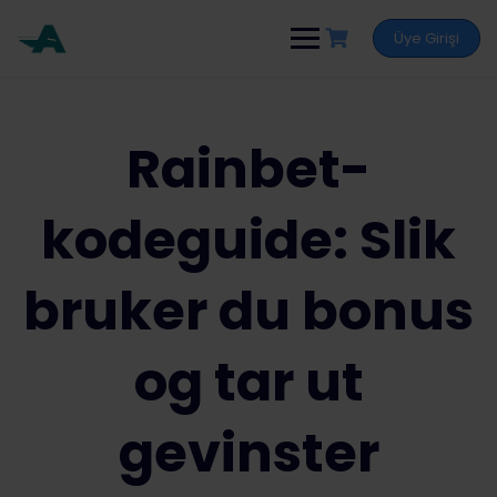
Skip
to
Üye Girişi
content
Rainbet-
kodeguide: Slik
bruker du bonus
og tar ut
gevinster