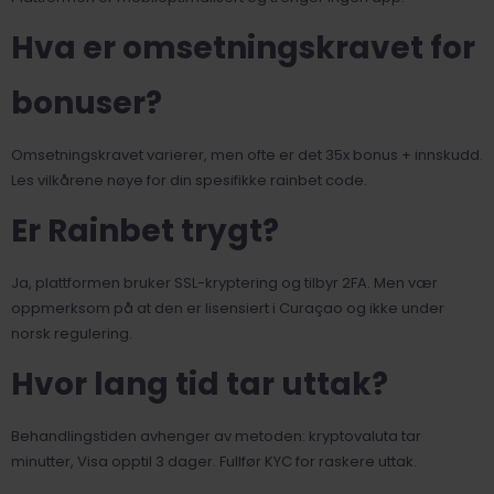
Hva er omsetningskravet for
bonuser?
Omsetningskravet varierer, men ofte er det 35x bonus + innskudd.
Les vilkårene nøye for din spesifikke rainbet code.
Er Rainbet trygt?
Ja, plattformen bruker SSL-kryptering og tilbyr 2FA. Men vær
oppmerksom på at den er lisensiert i Curaçao og ikke under
norsk regulering.
Hvor lang tid tar uttak?
Behandlingstiden avhenger av metoden: kryptovaluta tar
minutter, Visa opptil 3 dager. Fullfør KYC for raskere uttak.