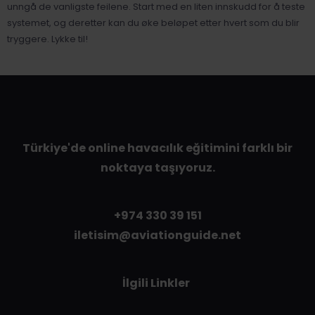
unngå de vanligste feilene. Start med en liten innskudd for å teste
systemet, og deretter kan du øke beløpet etter hvert som du blir
tryggere. Lykke til!
Türkiye'de online havacılık eğitimini farklı bir
noktaya taşıyoruz.
+974 330 39 151
iletisim@aviationguide.net
İlgili Linkler