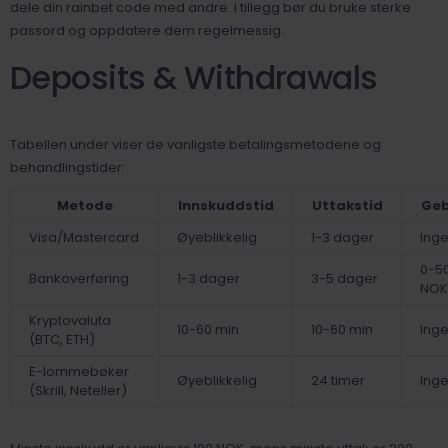
dele din rainbet code med andre. I tillegg bør du bruke sterke
passord og oppdatere dem regelmessig.
Deposits & Withdrawals
Tabellen under viser de vanligste betalingsmetodene og
behandlingstider:
Metode
Innskuddstid
Uttakstid
Geb
Visa/Mastercard
Øyeblikkelig
1-3 dager
Ing
0-5
Bankoverføring
1-3 dager
3-5 dager
NO
Kryptovaluta
10-60 min
10-60 min
Ing
(BTC, ETH)
E-lommebøker
Øyeblikkelig
24 timer
Ing
(Skrill, Neteller)