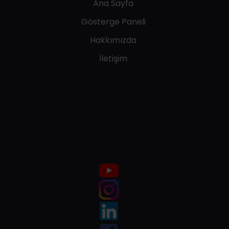
Ana Sayfa
Gösterge Paneli
Hakkımızda
İletişim