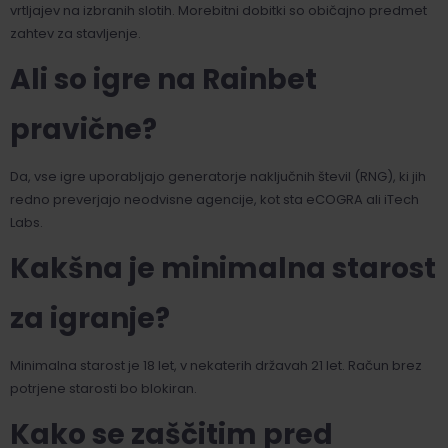
vrtljajev na izbranih slotih. Morebitni dobitki so običajno predmet
zahtev za stavljenje.
Ali so igre na Rainbet
pravične?
Da, vse igre uporabljajo generatorje naključnih števil (RNG), ki jih
redno preverjajo neodvisne agencije, kot sta eCOGRA ali iTech
Labs.
Kakšna je minimalna starost
za igranje?
Minimalna starost je 18 let, v nekaterih državah 21 let. Račun brez
potrjene starosti bo blokiran.
Kako se zaščitim pred