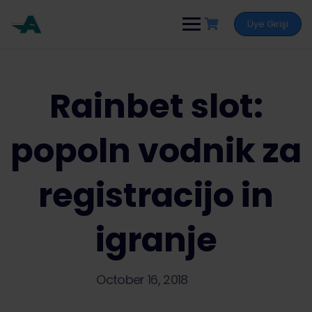
Skip
to
Üye Girişi
content
Rainbet slot:
popoln vodnik za
registracijo in
igranje
October 16, 2018