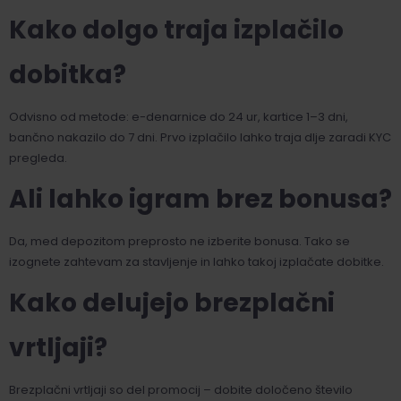
Kako dolgo traja izplačilo
dobitka?
Odvisno od metode: e-denarnice do 24 ur, kartice 1–3 dni,
bančno nakazilo do 7 dni. Prvo izplačilo lahko traja dlje zaradi KYC
pregleda.
Ali lahko igram brez bonusa?
Da, med depozitom preprosto ne izberite bonusa. Tako se
izognete zahtevam za stavljenje in lahko takoj izplačate dobitke.
Kako delujejo brezplačni
vrtljaji?
Brezplačni vrtljaji so del promocij – dobite določeno število