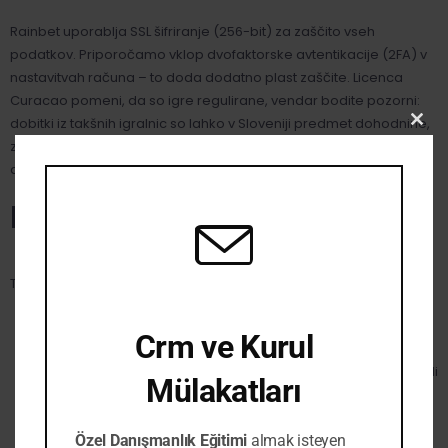
Rainbet uporablja SSL šifriranje (256-bit) za zaščito vseh
podatkov. Priporočamo vklop dvofaktorske avtentikacije (2FA) v
nastavitvah računa – to doda dodatno plast zaščite. Licenca
Curacao pomeni, da so igre regulirane, vendar bodite pozorni:
dobitki iz takšnih igralnic so lahko v Sloveniji predmet dohodnine,
Clos
za razliko od licenc MGA. Priporočamo, da se posvetujete z
this
modu
davčnim svetovalcem.
Ko gre kaj narobe
Tukaj je pet pogostih težav in rešitev:
Pozabljeno geslo:
Kliknite »Pozabljeno geslo« na prijavni
strani in sledite navodilom v e-pošti.
Crm ve Kurul
Igra se ne nalaga:
Osvežite brskalnik ali počistite
predpomnilnik. Če težava vztraja, poskusite drug brskalnik ali
Mülakatları
način brez beleženja zgodovine.
Izplačilo zamuja:
Preverite, ali ste opravili KYC. Včasih
lahko traja do 24 ur za e-denarnice in več dni za bančna
Özel Danışmanlık Eğitimi
almak isteyen
nakazila. Kontaktirajte podporo.