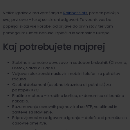
Veliko igralcev ima vprašanja o
Rainbet slots
, preden položijo
svoj prvi evro – tukaj so iskreni odgovori. Ta vodnik vas bo
popeljal skozi vse korake, od prijave do prvih stav, ter vam
pomagal razumeti bonuse, izplačila in varnostne ukrepe.
Kaj potrebujete najprej
Stabilno internetno povezavo in sodoben brskalnik (Chrome,
Firefox, Safari ali Edge).
Veljaven elektronski naslov in mobilni telefon za potrditev
računa.
Osebni dokument (osebna izkaznica ali potni list) za
postopek KYC.
Plačilno metodo – kreditno kartico, e-denarnico ali bančno
nakazilo.
Razumevanje osnovnih pojmov, kot so RTP, volatilnost in
zahteve za stavljenje.
Pripravljenost na odgovorno igranje – določite si proračun in
časovne omejitve.