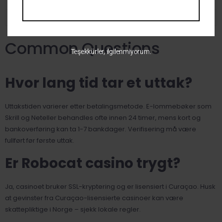
Neteller
100 NOK
0-24 timer
Bankoverføring
500 NOK
3-7 bankdager
Common Questions
Teşekkürler, ilgilenmiyorum.
Hvor lang tid tar et uttak?
Uttakstiden varierer etter betalingsmetode. E-lommebøker som
Skrill og Neteller behandles ofte innen 24 timer, mens kort og
bankoverføring kan ta 1-7 bankdager. Verifisering må være
fullført før første uttak.
Er Robocat casino trygt?
Ja, casinoet bruker SSL-kryptering og er lisensiert i Curaçao. Husk
at gevinster fra Curaçao-lisensierte casinoer kan være
skattepliktige i Norge – sjekk lokale regler.