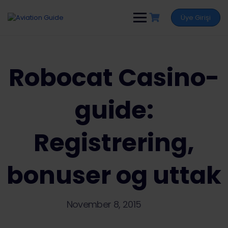
Skip
to
Üye Girişi
content
Robocat Casino-
guide:
Registrering,
bonuser og uttak
November 8, 2015