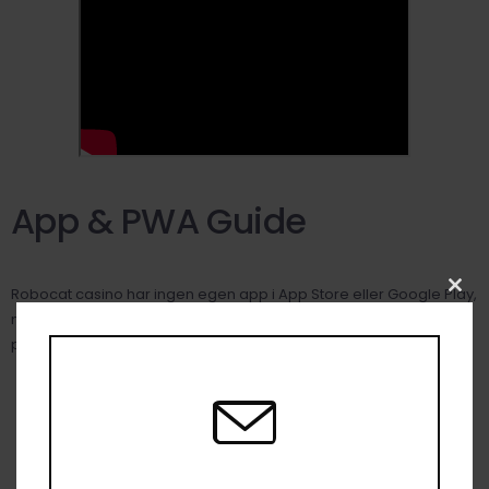
App & PWA Guide
Robocat casino har ingen egen app i App Store eller Google Play,
Clos
this
men du kan bruke den mobiloptimaliserte nettsiden som en
modu
progressiv web-app (PWA). Slik gjør du:
Åpne nettleseren på din mobil og gå til Robocat casino.
Trykk på deleknappen (eller menyen) og velg “Legg til på
startsiden”.
Gi snarveien et navn og trykk “Legg til”. Ikonet vises nå på
startskjermen, og appen fungerer som en vanlig app med
push-varsler (hvis aktivert).