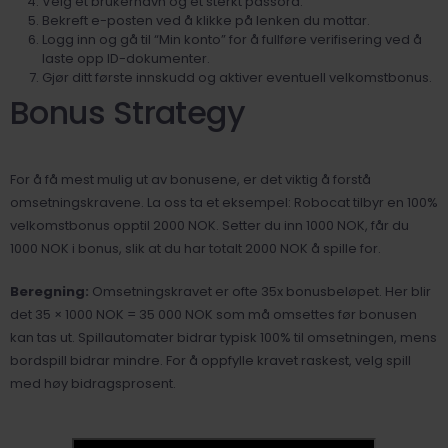
Velg et brukernavn og et sterkt passord.
Bekreft e-posten ved å klikke på lenken du mottar.
Logg inn og gå til “Min konto” for å fullføre verifisering ved å
laste opp ID-dokumenter.
Gjør ditt første innskudd og aktiver eventuell velkomstbonus.
Bonus Strategy
For å få mest mulig ut av bonusene, er det viktig å forstå
omsetningskravene. La oss ta et eksempel: Robocat tilbyr en 100%
velkomstbonus opptil 2000 NOK. Setter du inn 1000 NOK, får du
1000 NOK i bonus, slik at du har totalt 2000 NOK å spille for.
Beregning:
Omsetningskravet er ofte 35x bonusbeløpet. Her blir
det 35 × 1000 NOK = 35 000 NOK som må omsettes før bonusen
kan tas ut. Spillautomater bidrar typisk 100% til omsetningen, mens
bordspill bidrar mindre. For å oppfylle kravet raskest, velg spill
med høy bidragsprosent.