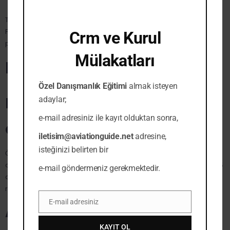
To pomeni, da morate pred izplačilom staviti 8.000 €.
Priporočamo, da izberete igre z visokim RTP (nad 96 %), ki
Crm ve Kurul
prispevajo 100 % k izpolnitvi zahtev.
Mülakatları
Pogosta vprašanja
Özel Danışmanlık Eğitimi
almak isteyen
Kako dolgo traja izplačilo
adaylar;
e-mail adresiniz ile kayıt olduktan sonra,
dobitkov?
iletisim@aviationguide.net
adresine,
isteğinizi belirten bir
Čas izplačila je odvisen od izbranega načina. E-denarnice so
običajno najhitrejše (24 ur), bančna nakazila pa lahko trajajo 3–5
e-mail göndermeniz gerekmektedir.
delovnih dni. Pred prvim izplačilom morate opraviti preverjanje
računa (KYC).
E-mail adresiniz
Email
Ali so dobitki obdavčeni?
KAYIT OL