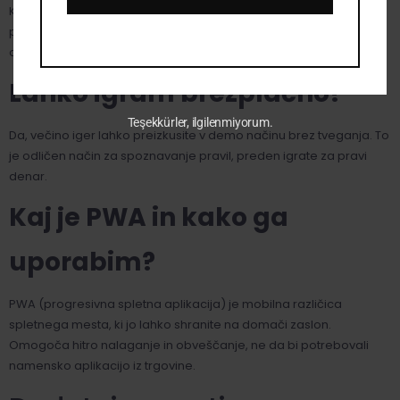
Ker igralnica deluje pod licenco Curaçao, so dobitki lahko
predmet lokalne dohodnine. Priporočamo, da se pozanimate pri
davčnem svetovalcu v vaši državi.
Lahko igram brezplačno?
Teşekkürler, ilgilenmiyorum.
Da, večino iger lahko preizkusite v demo načinu brez tveganja. To
je odličen način za spoznavanje pravil, preden igrate za pravi
denar.
Kaj je PWA in kako ga
uporabim?
PWA (progresivna spletna aplikacija) je mobilna različica
spletnega mesta, ki jo lahko shranite na domači zaslon.
Omogoča hitro nalaganje in obveščanje, ne da bi potrebovali
namensko aplikacijo iz trgovine.