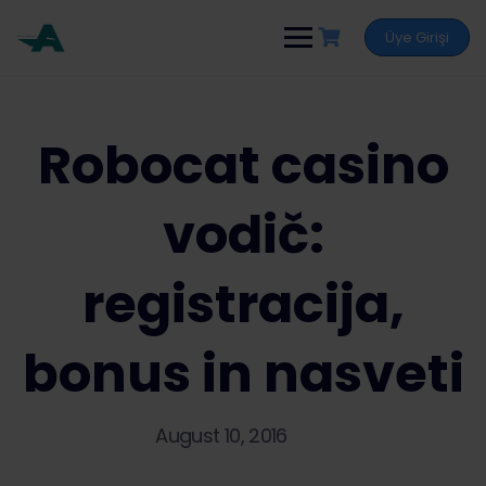
Skip
to
Üye Girişi
content
Robocat casino
vodič:
registracija,
bonus in nasveti
August 10, 2016