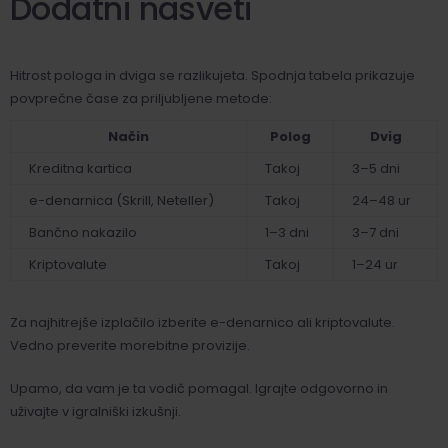
Dodatni nasveti
Hitrost pologa in dviga se razlikujeta. Spodnja tabela prikazuje
povprečne čase za priljubljene metode:
Način
Polog
Dvig
Kreditna kartica
Takoj
3–5 dni
e-denarnica (Skrill, Neteller)
Takoj
24–48 ur
Bančno nakazilo
1–3 dni
3–7 dni
Kriptovalute
Takoj
1–24 ur
Za najhitrejše izplačilo izberite e-denarnico ali kriptovalute.
Vedno preverite morebitne provizije.
Upamo, da vam je ta vodič pomagal. Igrajte odgovorno in
uživajte v igralniški izkušnji.