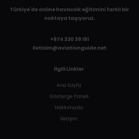
Türkiye'de online havacılık eğitimini farklı bir
noktaya taşıyoruz.
+974 330 39 151
iletisim@aviationguide.net
İlgili Linkler
Ana Sayfa
Gösterge Paneli
Hakkımızda
İletişim