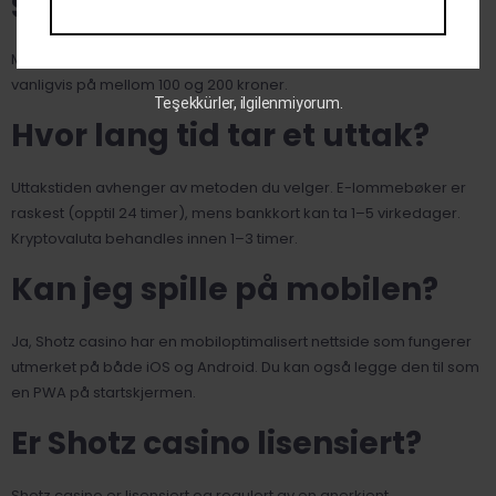
Shotz casino?
Minimumsinnskuddet varierer med betalingsmetode, men ligger
vanligvis på mellom 100 og 200 kroner.
Teşekkürler, ilgilenmiyorum.
Hvor lang tid tar et uttak?
Uttakstiden avhenger av metoden du velger. E-lommebøker er
raskest (opptil 24 timer), mens bankkort kan ta 1–5 virkedager.
Kryptovaluta behandles innen 1–3 timer.
Kan jeg spille på mobilen?
Ja, Shotz casino har en mobiloptimalisert nettside som fungerer
utmerket på både iOS og Android. Du kan også legge den til som
en PWA på startskjermen.
Er Shotz casino lisensiert?
Shotz casino er lisensiert og regulert av en anerkjent