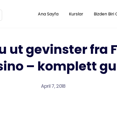
Ana Sayfa
Kurslar
Bizden Biri 
du ut gevinster fra 
sino – komplett gu
April 7, 2018