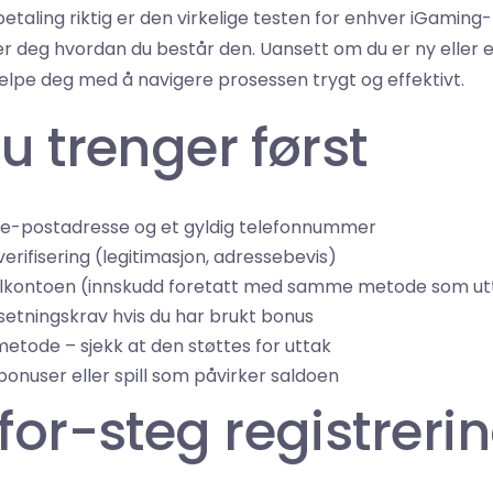
tbetaling riktig er den virkelige testen for enhver iGaming
r deg hvordan du består den. Uansett om du er ny eller er
elpe deg med å navigere prosessen trygt og effektivt.
u trenger først
 e-postadresse og et gyldig telefonnummer
verifisering (legitimasjon, adressebevis)
illkontoen (innskudd foretatt med samme metode som ut
etningskrav hvis du har brukt bonus
etode – sjekk at den støttes for uttak
bonuser eller spill som påvirker saldoen
for-steg registreri