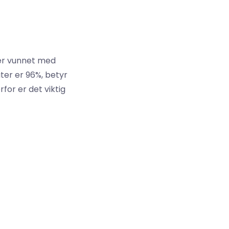
ter vunnet med
ter er 96%, betyr
for er det viktig