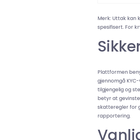
Merk: Uttak kan 
spesifisert. For 
Sikke
Plattformen beny
gjennomgå KYC-ver
tilgjengelig og s
betyr at gevinste
skatteregler for 
rapportering.
Vanli