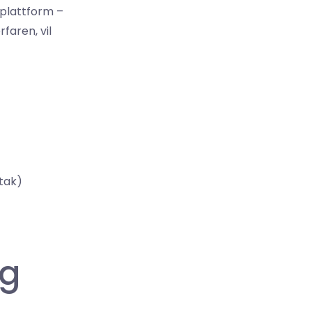
-plattform –
faren, vil
tak)
ng