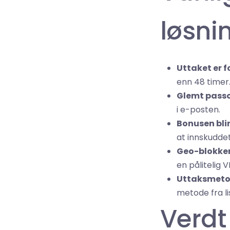
løsni
Uttaket er f
enn 48 timer
Glemt passo
i e-posten.
Bonusen blir
at innskudde
Geo-blokker
en pålitelig
Uttaksmeto
metode fra li
Verdt 