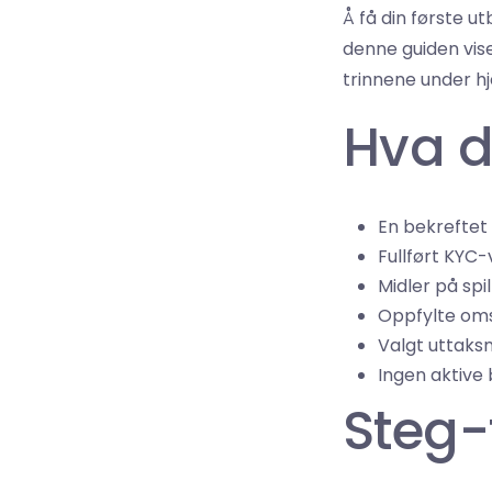
Å få din første u
denne guiden vise
trinnene under hj
Hva d
En bekreftet
Fullført KYC-
Midler på sp
Oppfylte oms
Valgt uttaksm
Ingen aktive 
Steg-