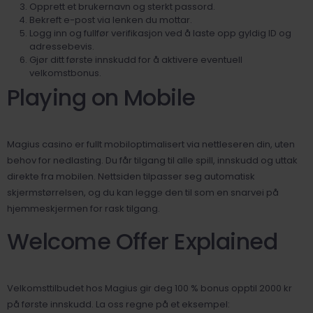
Opprett et brukernavn og sterkt passord.
Bekreft e-post via lenken du mottar.
Logg inn og fullfør verifikasjon ved å laste opp gyldig ID og
adressebevis.
Gjør ditt første innskudd for å aktivere eventuell
velkomstbonus.
Playing on Mobile
Magius casino er fullt mobiloptimalisert via nettleseren din, uten
behov for nedlasting. Du får tilgang til alle spill, innskudd og uttak
direkte fra mobilen. Nettsiden tilpasser seg automatisk
skjermstørrelsen, og du kan legge den til som en snarvei på
hjemmeskjermen for rask tilgang.
Welcome Offer Explained
Velkomsttilbudet hos Magius gir deg 100 % bonus opptil 2000 kr
på første innskudd. La oss regne på et eksempel: