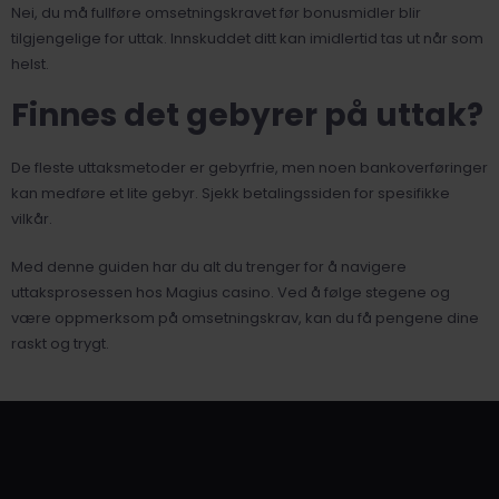
Nei, du må fullføre omsetningskravet før bonusmidler blir
tilgjengelige for uttak. Innskuddet ditt kan imidlertid tas ut når som
helst.
Finnes det gebyrer på uttak?
De fleste uttaksmetoder er gebyrfrie, men noen bankoverføringer
kan medføre et lite gebyr. Sjekk betalingssiden for spesifikke
vilkår.
Med denne guiden har du alt du trenger for å navigere
uttaksprosessen hos Magius casino. Ved å følge stegene og
være oppmerksom på omsetningskrav, kan du få pengene dine
raskt og trygt.