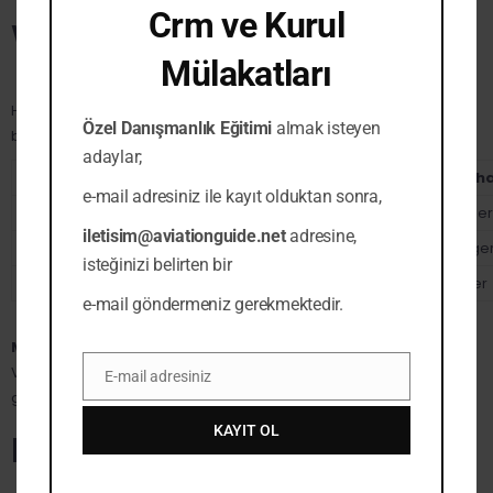
Crm ve Kurul
Worth Knowing
Mülakatları
Hastigheten på innskudd og uttak varierer avhengig av
Özel Danışmanlık Eğitimi
almak isteyen
betalingsmetode. Tabellen under gir en oversikt:
adaylar;
Betalingsmetode
Innskuddshastighet
Uttaksha
e-mail adresiniz ile kayıt olduktan sonra,
Vipps
Øyeblikkelig
1–24 time
iletisim@aviationguide.net
adresine,
Bankkort
1–3 dager
2–5 dage
isteğinizi belirten bir
Kryptovaluta
Øyeblikkelig
1–12 timer
e-mail göndermeniz gerekmektedir.
Merk:
Uttak behandles først når all dokumentasjon er godkjent.
Velg samme valutatype ved innskudd og uttak for å unngå
E-mail adresiniz
Email
gebyrer.
KAYIT OL
FAQ