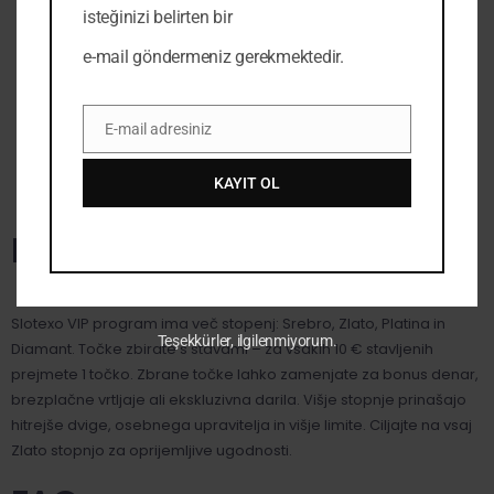
predpomnilnik. Če težava vztraja, uporabite drugo napravo.
isteğinizi belirten bir
Napaka pri pologu:
Preverite, ali je plačilna metoda
podprta v vaši državi. Obrnite se na podporo prek klepeta v
e-mail göndermeniz gerekmektedir.
živo.
Bonus ni aktiviran:
Prepričajte se, da ste ob pologu izbrali
bonus. Če ne, stopite v stik s podporo – ponekod bonusa ni
mogoče dodati naknadno.
E-mail adresiniz
Email
Omejitev računa:
To se zgodi ob kršitvi pogojev (npr. več
računov). Pišite podpori z dokazili o identiteti.
KAYIT OL
Zakasnitev dviga:
Preverite status v zgodovini transakcij.
Po 5 delovnih dneh se obrnite na podporo.
Pro Tips
Slotexo VIP program ima več stopenj: Srebro, Zlato, Platina in
Teşekkürler, ilgilenmiyorum.
Diamant. Točke zbirate s stavami – za vsakih 10 € stavljenih
prejmete 1 točko. Zbrane točke lahko zamenjate za bonus denar,
brezplačne vrtljaje ali ekskluzivna darila. Višje stopnje prinašajo
hitrejše dvige, osebnega upravitelja in višje limite. Ciljajte na vsaj
Zlato stopnjo za oprijemljive ugodnosti.