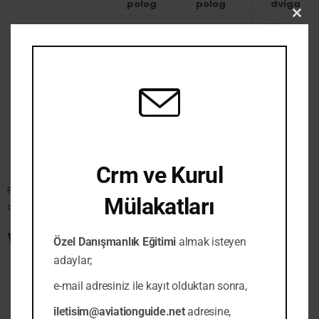
polog
polog
dviga
Clos
1–3
this
Visa/Mastercard
10 €
5.000 €
delovni
modu
dnevi
Skrill
10 €
10.000 €
Do 24 ur
Neteller
10 €
10.000 €
Do 24 ur
3–7
Bančno nakazilo
20 €
neomejeno
delovnih
dni
Crm ve Kurul
Pologi so običajno takojšnji, dvigi pa zahtevajo potrditev KYC. Prvi
Mülakatları
dvig lahko traja dlje zaradi preverjanja.
When Things Go Wrong
Özel Danışmanlık Eğitimi
almak isteyen
adaylar;
Zavrnjen dvig:
Preverite, ali ste izpolnili stavne zahteve. Če
e-mail adresiniz ile kayıt olduktan sonra,
niste, dokončajte zahteve in ponovno zahtevajte dvig.
Izgubljena povezava:
Osvežite stran ali počistite
iletisim@aviationguide.net
adresine,