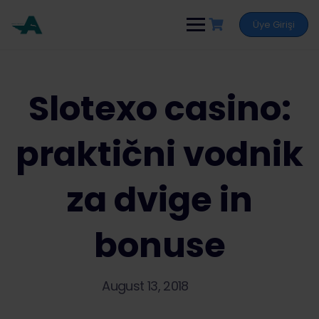
Skip
to
Üye Girişi
content
Slotexo casino:
praktični vodnik
za dvige in
bonuse
August 13, 2018