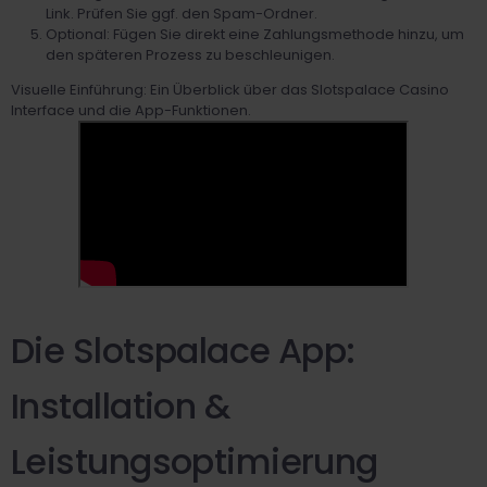
Link. Prüfen Sie ggf. den Spam-Ordner.
Optional: Fügen Sie direkt eine Zahlungsmethode hinzu, um
den späteren Prozess zu beschleunigen.
Visuelle Einführung: Ein Überblick über das Slotspalace Casino
Interface und die App-Funktionen.
Die Slotspalace App:
Installation &
Leistungsoptimierung