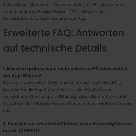
Slotspalace > Speicher > Cache löschen). 3) VPN deaktivieren
oder eine andere Region testen. 4) Als letztes Mittel:
Deinstallieren und Neuinstallieren der App.
Erweiterte FAQ: Antworten
auf technische Details
1. Mein slotspalace login funktioniert am PC, aber nicht in
der App. Warum?
Dies weist auf ein lokales Datenproblem auf Ihrem Gerät hin.
Löschen Sie die App-Daten (nicht nur den Cache) oder
deinstallieren Sie die App vollständig. Laden Sie die .apk-Datei
erneut von der offiziellen Website herunter und installieren Sie sie
neu.
2. Kann ich mein Konto bei Slotspalace vollständig löschen
lassen (DSGVO)?