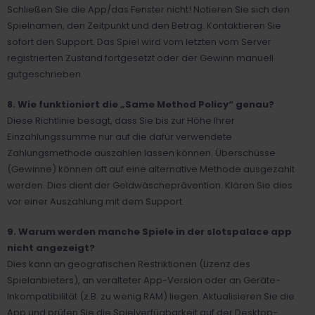
Schließen Sie die App/das Fenster nicht! Notieren Sie sich den
Spielnamen, den Zeitpunkt und den Betrag. Kontaktieren Sie
sofort den Support. Das Spiel wird vom letzten vom Server
registrierten Zustand fortgesetzt oder der Gewinn manuell
gutgeschrieben.
8. Wie funktioniert die „Same Method Policy“ genau?
Diese Richtlinie besagt, dass Sie bis zur Höhe Ihrer
Einzahlungssumme nur auf die dafür verwendete
Zahlungsmethode auszahlen lassen können. Überschüsse
(Gewinne) können oft auf eine alternative Methode ausgezahlt
werden. Dies dient der Geldwäscheprävention. Klären Sie dies
vor einer Auszahlung mit dem Support.
9. Warum werden manche Spiele in der slotspalace app
nicht angezeigt?
Dies kann an geografischen Restriktionen (Lizenz des
Spielanbieters), an veralteter App-Version oder an Geräte-
Inkompatibilität (z.B. zu wenig RAM) liegen. Aktualisieren Sie die
App und prüfen Sie die Spielverfügbarkeit auf der Desktop-