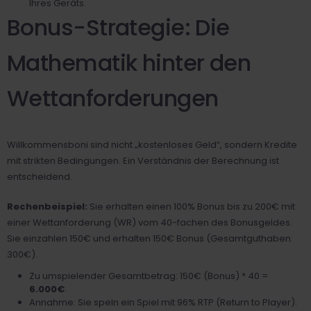
Ihres Geräts.
Bonus-Strategie: Die
Mathematik hinter den
Wettanforderungen
Willkommensboni sind nicht „kostenloses Geld“, sondern Kredite
mit strikten Bedingungen. Ein Verständnis der Berechnung ist
entscheidend.
Rechenbeispiel:
Sie erhalten einen 100% Bonus bis zu 200€ mit
einer Wettanforderung (WR) vom 40-fachen des Bonusgeldes.
Sie einzahlen 150€ und erhalten 150€ Bonus (Gesamtguthaben:
300€).
Zu umspielender Gesamtbetrag: 150€ (Bonus) * 40 =
6.000€
.
Annahme: Sie speln ein Spiel mit 96% RTP (Return to Player).