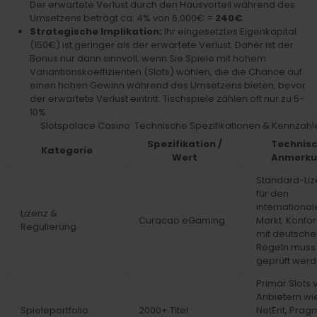
Der erwartete Verlust durch den Hausvorteil während des
Umsetzens beträgt ca. 4% von 6.000€ =
240€
.
Strategische Implikation:
Ihr eingesetztes Eigenkapital
(150€) ist geringer als der erwartete Verlust. Daher ist der
Bonus nur dann sinnvoll, wenn Sie Spiele mit hohem
Variantionskoeffizienten (Slots) wählen, die die Chance auf
einen hohen Gewinn während des Umsetzens bieten, bevor
der erwartete Verlust eintritt. Tischspiele zählen oft nur zu 5-
10%.
Slotspalace Casino: Technische Spezifikationen & Kennzahl
Spezifikation /
Technis
Kategorie
Wert
Anmerk
Standard-Liz
für den
internationa
Lizenz &
Curacao eGaming
Markt. Konfor
Regulierung
mit deutsch
Regeln muss 
geprüft werd
Primär Slots 
Anbietern wi
Spieleportfolio
2000+ Titel
NetEnt, Prag