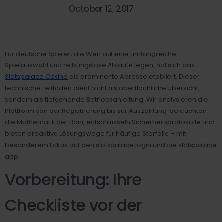
October 12, 2017
Für deutsche Spieler, die Wert auf eine umfangreiche
Spielauswahl und reibungslose Abläufe legen, hat sich das
Slotspalace Casino
als prominente Adresse etabliert. Dieser
technische Leitfaden dient nicht als oberflächliche Übersicht,
sondern als tiefgehende Betriebsanleitung. Wir analysieren die
Plattform von der Registrierung bis zur Auszahlung, beleuchten
die Mathematik der Boni, entschlüsseln Sicherheitsprotokolle und
bieten proaktive Lösungswege für häufige Störfälle – mit
besonderem Fokus auf den slotspalace login und die slotspalace
app.
Vorbereitung: Ihre
Checkliste vor der