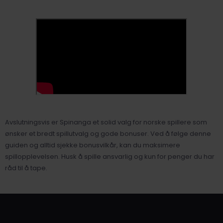
Avslutningsvis er Spinanga et solid valg for norske spillere som
ønsker et bredt spillutvalg og gode bonuser. Ved å følge denne
guiden og alltid sjekke bonusvilkår, kan du maksimere
spillopplevelsen. Husk å spille ansvarlig og kun for penger du har
råd til å tape.