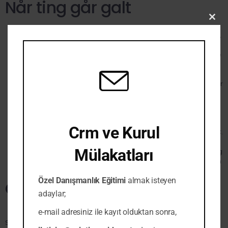
Når ting går galt
Clos
this
Glemt passord:
Klikk “Glemt passord” på innloggingssiden,
modu
følg instruksjonene for å tilbakestille via e-post.
Forsinket uttak:
Sjekk at KYC er fullført. Kontakt kundestøtte
via live chat; be om en oppdatering. Hvis det tar over 72
timer, eskalér til en leder.
Spill som ikke laster:
Tøm nettleserens cache og deaktiver
ad-blocker. Prøv en annen nettleser eller enhet.
Bonus aktiveres ikke:
Sjekk om du har angitt bonuskoden
under innskudd. Omsetningskrav må oppfylles før bonusen
blir omgjort til ekte penger.
Crm ve Kurul
Konto sperret:
Dette skjer ofte på grunn av ufullstendig KYC.
Kontakt kundestøtte og send etterspurt dokumentasjon.
Mülakatları
Uenighet om gevinster:
Ta skjermbilder av spillhistorikk og
samtalelogg. Kontakt kundestøtte; hvis ikke løst, bruk ekstern
tvisteløsning.
Özel Danışmanlık Eğitimi
almak isteyen
Godt å vite
adaylar;
e-mail adresiniz ile kayıt olduktan sonra,
Spinanga tilbyr flere verktøy for ansvarlig spilling: Du kan sette