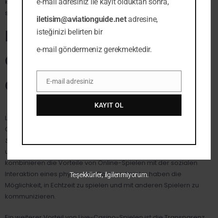
kontrollieren und sicherzustellen, dass sie verantwortungsvoll
e-mail adresiniz ile kayıt olduktan sonra,
spielen.
iletisim@aviationguide.net
adresine,
Die Vorteile von Live-
isteğinizi belirten bir
e-mail göndermeniz gerekmektedir.
Casino-Spielen im Spinwin
Casino
E-mail adresiniz
Email
KAYIT OL
Live-Casino-Spiele bieten eine einzigartige Möglichkeit, das
Casino-Erlebnis zu genießen, ohne das Haus zu verlassen. Im
Spinwin Casino
können Spieler mit echten Dealern interagieren
und das Gefühl eines realen Casinos erleben. Diese Spiele
kombinieren die Vorteile von Online-Spielen mit der sozialen
Interaktion eines physischen Casinos. Spieler haben die
Teşekkürler, ilgilenmiyorum.
Möglichkeit, in Echtzeit zu spielen und mit anderen Spielern zu
kommunizieren.
Ein weiterer Vorteil von Live-Casino-Spielen ist die Transparenz.