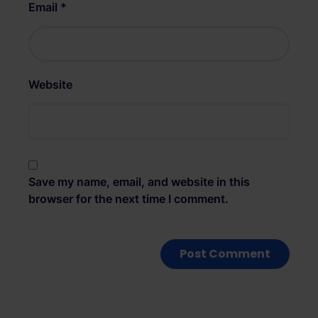
Email
*
Website
Save my name, email, and website in this
browser for the next time I comment.