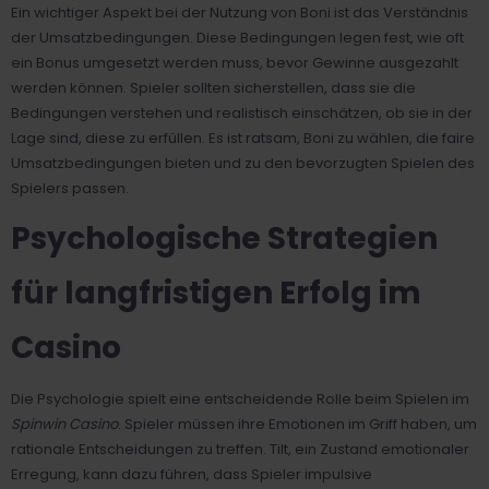
Ein wichtiger Aspekt bei der Nutzung von Boni ist das Verständnis
der Umsatzbedingungen. Diese Bedingungen legen fest, wie oft
ein Bonus umgesetzt werden muss, bevor Gewinne ausgezahlt
werden können. Spieler sollten sicherstellen, dass sie die
Bedingungen verstehen und realistisch einschätzen, ob sie in der
Lage sind, diese zu erfüllen. Es ist ratsam, Boni zu wählen, die faire
Umsatzbedingungen bieten und zu den bevorzugten Spielen des
Spielers passen.
Psychologische Strategien
für langfristigen Erfolg im
Casino
Die Psychologie spielt eine entscheidende Rolle beim Spielen im
Spinwin Casino
. Spieler müssen ihre Emotionen im Griff haben, um
rationale Entscheidungen zu treffen. Tilt, ein Zustand emotionaler
Erregung, kann dazu führen, dass Spieler impulsive