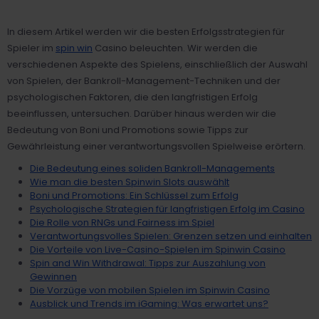
In diesem Artikel werden wir die besten Erfolgsstrategien für
Spieler im
spin win
Casino beleuchten. Wir werden die
verschiedenen Aspekte des Spielens, einschließlich der Auswahl
von Spielen, der Bankroll-Management-Techniken und der
psychologischen Faktoren, die den langfristigen Erfolg
beeinflussen, untersuchen. Darüber hinaus werden wir die
Bedeutung von Boni und Promotions sowie Tipps zur
Gewährleistung einer verantwortungsvollen Spielweise erörtern.
Die Bedeutung eines soliden Bankroll-Managements
Wie man die besten Spinwin Slots auswählt
Boni und Promotions: Ein Schlüssel zum Erfolg
Psychologische Strategien für langfristigen Erfolg im Casino
Die Rolle von RNGs und Fairness im Spiel
Verantwortungsvolles Spielen: Grenzen setzen und einhalten
Die Vorteile von Live-Casino-Spielen im Spinwin Casino
Spin and Win Withdrawal: Tipps zur Auszahlung von
Gewinnen
Die Vorzüge von mobilen Spielen im Spinwin Casino
Ausblick und Trends im iGaming: Was erwartet uns?