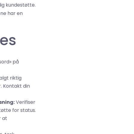
lig kundestøtte.
ene har en
es
sord» på
lgt riktig
. Kontakt din
sning:
Verifiser
tte for status.
 at