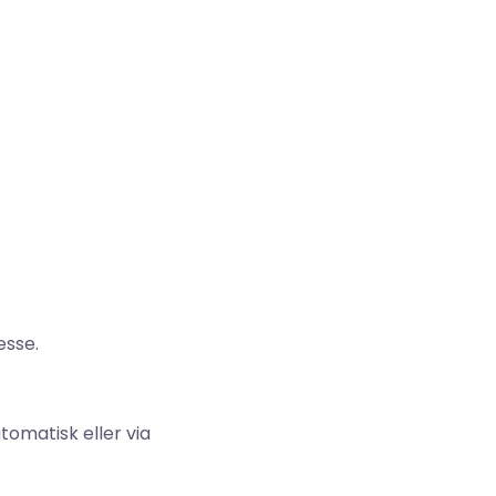
esse.
utomatisk eller via