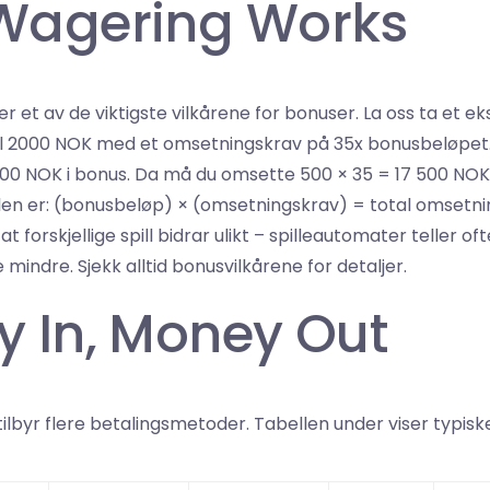
Wagering Works
 et av de viktigste vilkårene for bonuser. La oss ta et e
l 2000 NOK med et omsetningskrav på 35x bonusbeløpet. 
500 NOK i bonus. Da må du omsette 500 × 35 = 17 500 NOK 
len er: (bonusbeløp) × (omsetningskrav) = total omsetn
forskjellige spill bidrar ulikt – spilleautomater teller of
e mindre. Sjekk alltid bonusvilkårene for detaljer.
 In, Money Out
ilbyr flere betalingsmetoder. Tabellen under viser typis