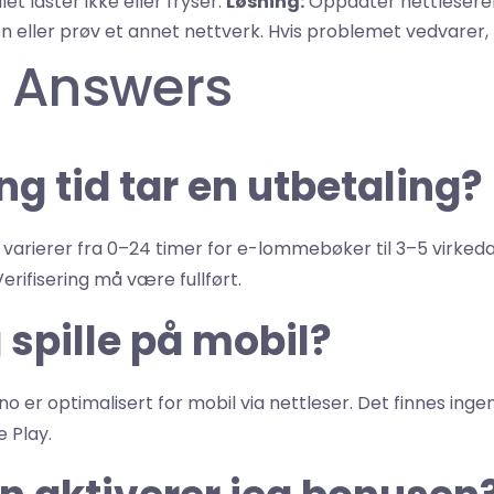
let laster ikke eller fryser.
Løsning:
Oppdater nettleseren
n eller prøv et annet nettverk. Hvis problemet vedvarer, 
 Answers
ng tid tar en utbetaling?
varierer fra 0–24 timer for e-lommebøker til 3–5 virkeda
erifisering må være fullført.
 spille på mobil?
no er optimalisert for mobil via nettleser. Det finnes ing
e Play.