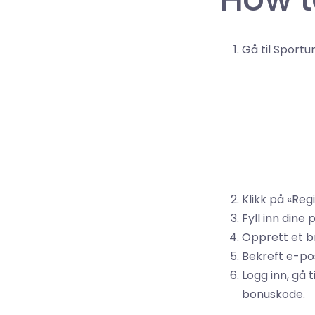
Gå til Sportu
Klikk på «Reg
Fyll inn din
Opprett et b
Bekreft e-po
Logg inn, gå 
bonuskode.