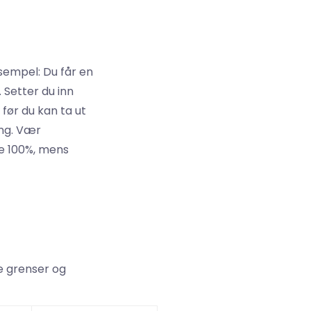
ksempel: Du får en
Setter du inn
før du kan ta ut
ing. Vær
te 100%, mens
ke grenser og