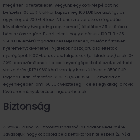
megérteni a feltételeket. Vegyünk egy konkrét példát: ha
befizetsz 100 EUR-t, akkor kapsz még 100 EUR bónuszt, így az
egyenleged 200 EUR lesz. A bónuszra vonatkozó fogadási
követelmény (wagering requirement) általában 35-szörös a
bónusz összegére. Ez azt jelenti, hogy a bónusz 100 EUR * 35 =
3500 EUR értékű fogadást kell teljesítened, mielőtt bármilyen
nyereményt kivehetnél. A játékok hozzájárulása eltérő: a
nyerőgépek 100%-ban, az asztali játékok (pl. blackjack) csak 10-
20%-ban számítanak. Ha csak nyerőgépekkel játszol, a várható
visszatérés (RTP) 96% körül van, így hosszú távon a 3500 EUR
fogadás után várhatóan 3500 * 0,96 = 3360 EUR marad az
egyenlegeden, ami 160 EUR veszteség – de ez egy átlag, a rövid
távú eredmények erősen ingadozhatnak.
Biztonság
A Stake Casino SSL-titkosítást használ az adatok védelmére.
Javasoljuk, hogy kapcsold be a kétfaktoros hitelesítést (2FA) a