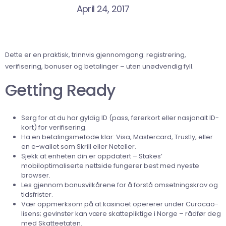
April 24, 2017
Dette er en praktisk, trinnvis gjennomgang: registrering,
verifisering, bonuser og betalinger – uten unødvendig fyll.
Getting Ready
Sørg for at du har gyldig ID (pass, førerkort eller nasjonalt ID-
kort) for verifisering.
Ha en betalingsmetode klar: Visa, Mastercard, Trustly, eller
en e-wallet som Skrill eller Neteller.
Sjekk at enheten din er oppdatert – Stakes’
mobiloptimaliserte nettside fungerer best med nyeste
browser.
Les gjennom bonusvilkårene for å forstå omsetningskrav og
tidsfrister.
Vær oppmerksom på at kasinoet opererer under Curacao-
lisens; gevinster kan være skattepliktige i Norge – rådfør deg
med Skatteetaten.