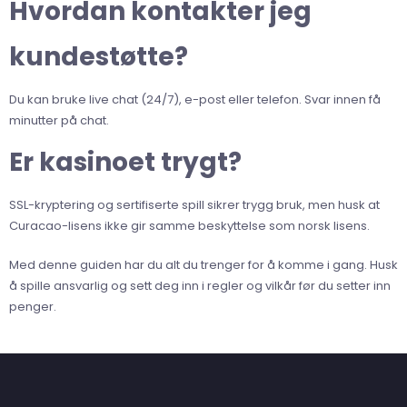
Hvordan kontakter jeg
kundestøtte?
Du kan bruke live chat (24/7), e-post eller telefon. Svar innen få
minutter på chat.
Er kasinoet trygt?
SSL-kryptering og sertifiserte spill sikrer trygg bruk, men husk at
Curacao-lisens ikke gir samme beskyttelse som norsk lisens.
Med denne guiden har du alt du trenger for å komme i gang. Husk
å spille ansvarlig og sett deg inn i regler og vilkår før du setter inn
penger.