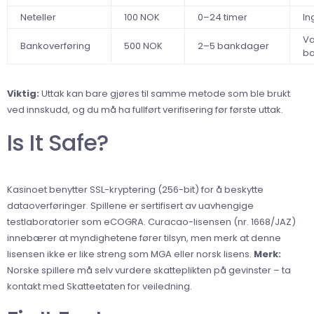
Neteller
100 NOK
0–24 timer
In
Va
Bankoverføring
500 NOK
2–5 bankdager
b
Viktig:
Uttak kan bare gjøres til samme metode som ble brukt
ved innskudd, og du må ha fullført verifisering før første uttak.
Is It Safe?
Kasinoet benytter SSL-kryptering (256-bit) for å beskytte
dataoverføringer. Spillene er sertifisert av uavhengige
testlaboratorier som eCOGRA. Curacao-lisensen (nr. 1668/JAZ)
innebærer at myndighetene fører tilsyn, men merk at denne
lisensen ikke er like streng som MGA eller norsk lisens.
Merk:
Norske spillere må selv vurdere skatteplikten på gevinster – ta
kontakt med Skatteetaten for veiledning.