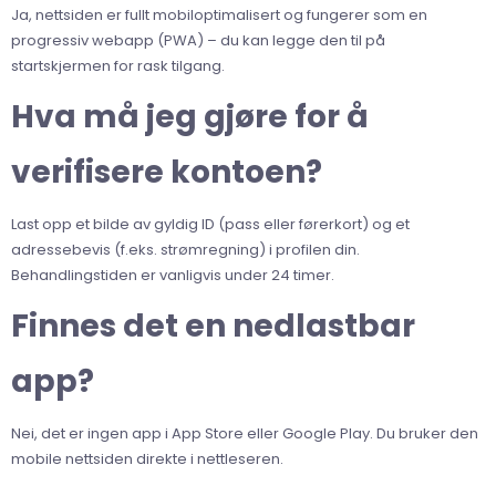
Ja, nettsiden er fullt mobiloptimalisert og fungerer som en
progressiv webapp (PWA) – du kan legge den til på
startskjermen for rask tilgang.
Hva må jeg gjøre for å
verifisere kontoen?
Last opp et bilde av gyldig ID (pass eller førerkort) og et
adressebevis (f.eks. strømregning) i profilen din.
Behandlingstiden er vanligvis under 24 timer.
Finnes det en nedlastbar
app?
Nei, det er ingen app i App Store eller Google Play. Du bruker den
mobile nettsiden direkte i nettleseren.