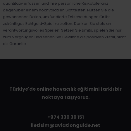
quantitativ erfassen und Ihre persönliche Risikotoleranz
gegenüber einem hochvolatilen Slot testen. Nutzen Sie die
gewonnenen Daten, um fundierte Entscheidungen für Ihr
zukünftiges Echtgeld-Spiel zu treffen. Denken Sie stets an
verantwortungsvolles Spielen: Setzen Sie Limits, spielen Sie nur
zum Vergnügen und sehen Sie Gewinne als positiven Zufall, nicht
als Garantie.
Türkiye'de online havacılık eğitimini farklı bir
noktaya taşıyoruz.
+974 330 39 151
iletisim@aviationguide.net