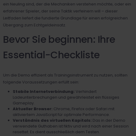
ein Neuling sind, der die Mechaniken verstehen möchte, oder ein
erfahrener Spieler, der seine Taktik verfeinern will – dieser
Leitfaden liefert die fundierte Grundlage für einen erfolgreichen
Übergang zum Echtgeldeinsatz.
Bevor Sie beginnen: Ihre
Essential-Checkliste
Um die Demo effizient als Trainingsinstrument zu nutzen, sollten
folgende Voraussetzungen erfüllt sein:
Stabile Internetverbindung:
Verhindert
Ladeunterbrechungen und gewährleistet ein flüssiges
Gameplay.
Aktueller Browser:
Chrome, Firefox oder Safari mit
aktiviertem JavaScript für optimale Performance.
Verständnis des virtuellen Kapitals:
Das in der Demo
verwendete Guthaben ist fiktiv und wird nach einer Session
resettet. Es dient ausschließlich dem Testen.