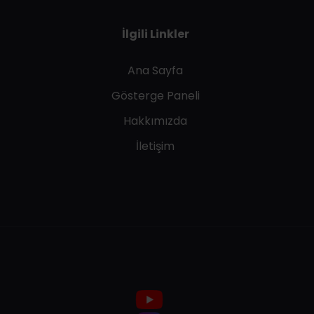
İlgili Linkler
Ana Sayfa
Gösterge Paneli
Hakkımızda
İletişim