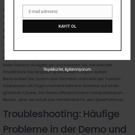
In der Demo können Sie risikofrei taktische Herangehensweisen
E-mail adresiniz
Email
testen. Ein verbreiteter
sweet bonanza trick
ist das Ausnutzen
des Ante-Bet-Features. Durch einen Aufschlag von 25% auf den
KAYIT OL
Einsatz verdoppelt sich die Wahrscheinlichkeit, die Free-Spins-
Runde zu aktivieren. In der Demo lässt sich simulieren, wie sich
diese veränderte Frequenz auf den Kapitalerhalt über hunderte
von Drehungen auswirkt. Eine weitere Strategie ist das „Bankroll-
Management im Kleinen“: Teilen Sie Ihr virtuelles Guthaben in
feste Session-Budgets ein und notieren Sie, bei welcher
Teşekkürler, ilgilenmiyorum.
Einsatzstufe die längsten Spielrunden möglich waren.
Beobachten Sie zudem das Verhalten während der Tumble-
Sequenzen; oft folgen mehrere kleinere Gewinne auf einen
größeren Cluster. Die Demo offenbart keine manipulierbaren
Muster, aber sie schult das Verständnis für den Spielrhythmus.
Troubleshooting: Häufige
Probleme in der Demo und