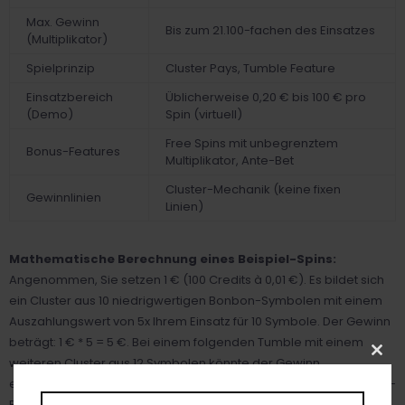
Max. Gewinn
Bis zum 21.100-fachen des Einsatzes
(Multiplikator)
Spielprinzip
Cluster Pays, Tumble Feature
Einsatzbereich
Üblicherweise 0,20 € bis 100 € pro
(Demo)
Spin (virtuell)
Free Spins mit unbegrenztem
Bonus-Features
Multiplikator, Ante-Bet
Cluster-Mechanik (keine fixen
Gewinnlinien
Linien)
Mathematische Berechnung eines Beispiel-Spins:
Angenommen, Sie setzen 1 € (100 Credits à 0,01 €). Es bildet sich
ein Cluster aus 10 niedrigwertigen Bonbon-Symbolen mit einem
Auszahlungswert von 5x Ihrem Einsatz für 10 Symbole. Der Gewinn
beträgt: 1 € * 5 = 5 €. Bei einem folgenden Tumble mit einem
Clos
weiteren Cluster aus 12 Symbolen könnte der Gewinn
this
entsprechend der Auszahlungstabelle ansteigen. Die Free-Spins-
modu
Runde wird durch mindestens 4 Scatter-Symbole (Lollipops)