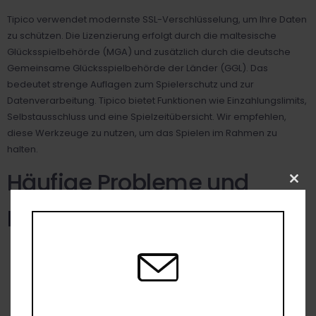
Tipico verwendet modernste SSL-Verschlüsselung, um Ihre Daten
zu schützen. Die Lizenzierung erfolgt durch die maltesische
Glücksspielbehörde (MGA) und zusätzlich durch die deutsche
Gemeinsame Glücksspielbehörde der Länder (GGL). Das
bedeutet strenge Auflagen zum Spielerschutz und zur
Datenverarbeitung. Tipico bietet Funktionen wie Einzahlungslimits,
Selbstausschluss und eine Spielzeitübersicht. Wir empfehlen,
diese Werkzeuge zu nutzen, um das Spielen im Rahmen zu
halten.
Häufige Probleme und
Clos
this
modu
Lösungen
Problem:
Anmeldung fehlgeschlagen.
Lösung:
Überprüfen
Sie Benutzername und Passwort. Nutzen Sie die Funktion
„Passwort vergessen“. Stellen Sie sicher, dass Ihr Konto nicht
gesperrt ist.
Problem:
Bonus wird nicht gutgeschrieben.
Lösung:
Prüfen