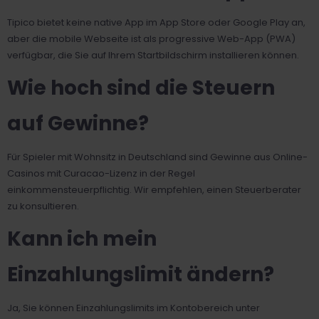
Tipico bietet keine native App im App Store oder Google Play an,
aber die mobile Webseite ist als progressive Web-App (PWA)
verfügbar, die Sie auf Ihrem Startbildschirm installieren können.
Wie hoch sind die Steuern
auf Gewinne?
Für Spieler mit Wohnsitz in Deutschland sind Gewinne aus Online-
Casinos mit Curacao-Lizenz in der Regel
einkommensteuerpflichtig. Wir empfehlen, einen Steuerberater
zu konsultieren.
Kann ich mein
Einzahlungslimit ändern?
Ja, Sie können Einzahlungslimits im Kontobereich unter