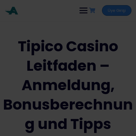
Skip
to
Üye Girişi
content
Tipico Casino
Leitfaden –
Anmeldung,
Bonusberechnun
g und Tipps