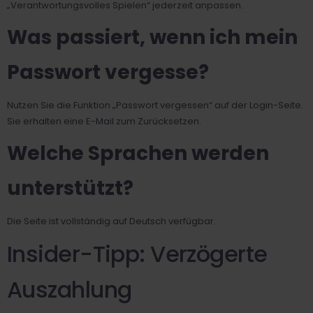
„Verantwortungsvolles Spielen“ jederzeit anpassen.
Was passiert, wenn ich mein
Passwort vergesse?
Nutzen Sie die Funktion „Passwort vergessen“ auf der Login-Seite.
Sie erhalten eine E-Mail zum Zurücksetzen.
Welche Sprachen werden
unterstützt?
Die Seite ist vollständig auf Deutsch verfügbar.
Insider-Tipp: Verzögerte
Auszahlung