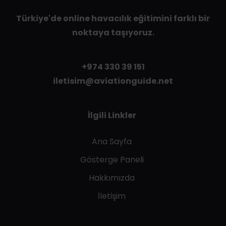
Türkiye'de online havacılık eğitimini farklı bir
noktaya taşıyoruz.
+974 330 39 151
iletisim@aviationguide.net
İlgili Linkler
Ana Sayfa
Gösterge Paneli
Hakkımızda
İletişim