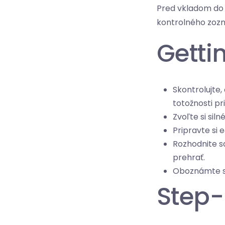
Pred vkladom do 
kontrolného zozn
Getti
Skontrolujte,
totožnosti pr
Zvoľte si sil
Pripravte si 
Rozhodnite s
prehrať.
Oboznámte sa
Step-