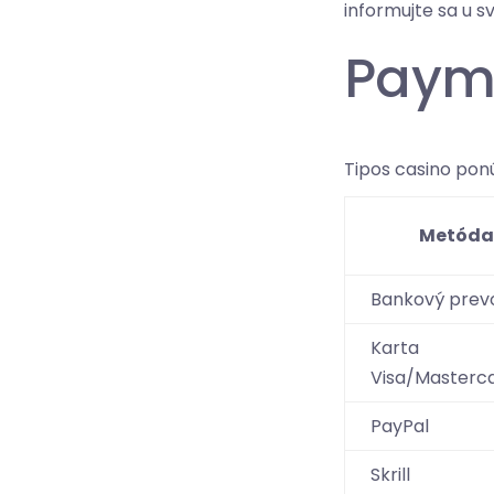
informujte sa u s
Paym
Tipos casino po
Metóda
Bankový prev
Karta
Visa/Masterc
PayPal
Skrill