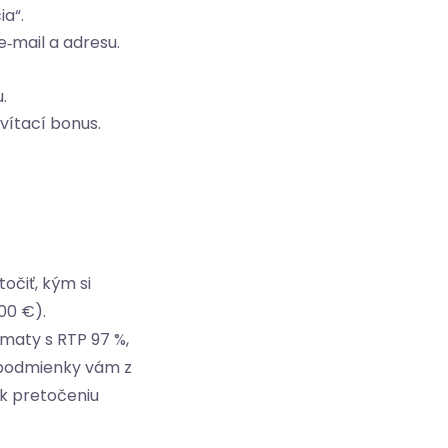
ia“.
‑mail a adresu.
.
vítací bonus.
očiť, kým si
00 €).
omaty s RTP 97 %,
í podmienky vám z
 k pretočeniu