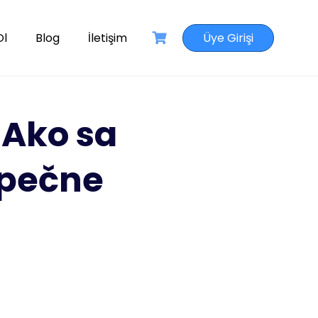
Ol
Blog
İletişim
Üye Girişi
 Ako sa
zpečne