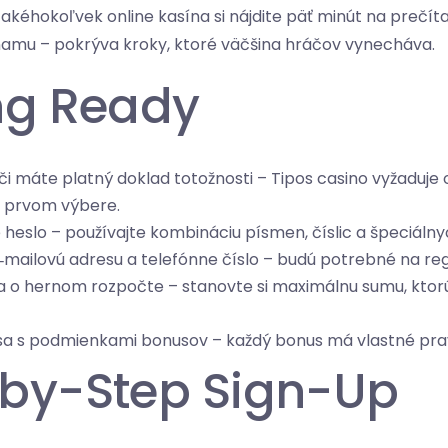
akéhokoľvek online kasína si nájdite päť minút na prečít
amu – pokrýva kroky, ktoré väčšina hráčov vynecháva.
ng Ready
 či máte platný doklad totožnosti – Tipos casino vyžaduje
i prvom výbere.
né heslo – používajte kombináciu písmen, číslic a špeciáln
e‑mailovú adresu a telefónne číslo – budú potrebné na reg
a o hernom rozpočte – stanovte si maximálnu sumu, ktor
 s podmienkami bonusov – každý bonus má vlastné prav
by-Step Sign-Up