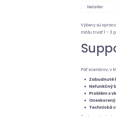
Neteller
Výbery sú spraco
môžu trvať 1 – 3 
Suppo
Päť scenárov, v k
Zabudnuté h
Nefunkčný 
Problém s v
Oneskorený 
Technická c