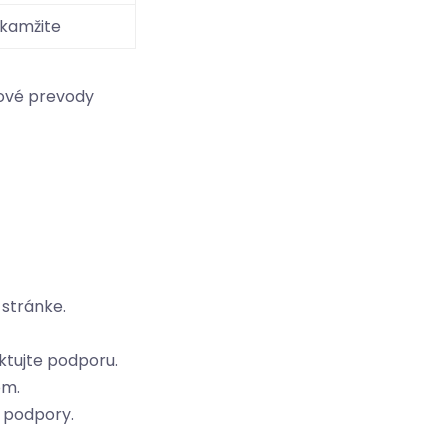
kamžite
kové prevody
 stránke.
aktujte podporu.
om.
l podpory.