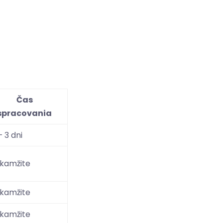
Čas
spracovania
– 3 dni
kamžite
kamžite
kamžite