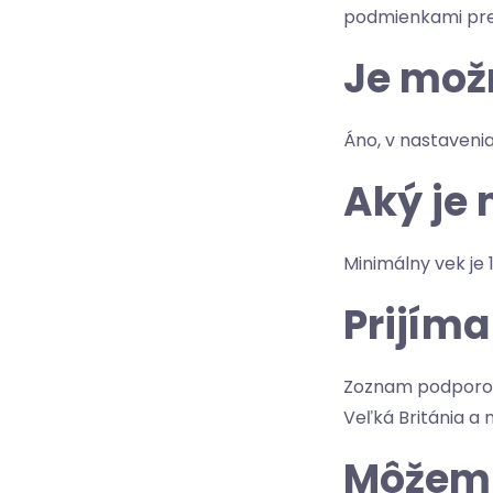
podmienkami pre
Je mož
Áno, v nastaveni
Aký je
Minimálny vek je 
Prijíma
Zoznam podporova
Veľká Británia a n
Môžem 