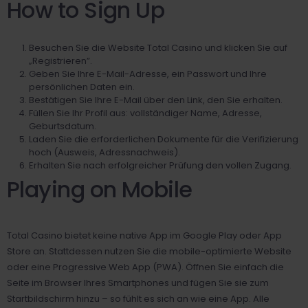
How to Sign Up
Besuchen Sie die Website Total Casino und klicken Sie auf
„Registrieren”.
Geben Sie Ihre E-Mail-Adresse, ein Passwort und Ihre
persönlichen Daten ein.
Bestätigen Sie Ihre E-Mail über den Link, den Sie erhalten.
Füllen Sie Ihr Profil aus: vollständiger Name, Adresse,
Geburtsdatum.
Laden Sie die erforderlichen Dokumente für die Verifizierung
hoch (Ausweis, Adressnachweis).
Erhalten Sie nach erfolgreicher Prüfung den vollen Zugang.
Playing on Mobile
Total Casino bietet keine native App im Google Play oder App
Store an. Stattdessen nutzen Sie die mobile-optimierte Website
oder eine Progressive Web App (PWA). Öffnen Sie einfach die
Seite im Browser Ihres Smartphones und fügen Sie sie zum
Startbildschirm hinzu – so fühlt es sich an wie eine App. Alle