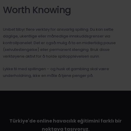
Worth Knowing
Unibet tilbyr flere verktøy for ansvarlig spilling. Du kan sette
daglige, ukentlige eller månedlige innskuddsgrenser via
kontrollpanelet. Det er også mulig å ta en midlertidig pause
(selvutestengelse) eller permanent stenging. Bruk disse
verktøyene aktivt for å holde spillopplevelsen sunn.
Lykke til med spillingen – og husk at gambling skal være
underholdning, ikke en måte å tjene penger på.
Türkiye'de online havacılık eğitimini farklı bir
noktaya taşıyoruz.