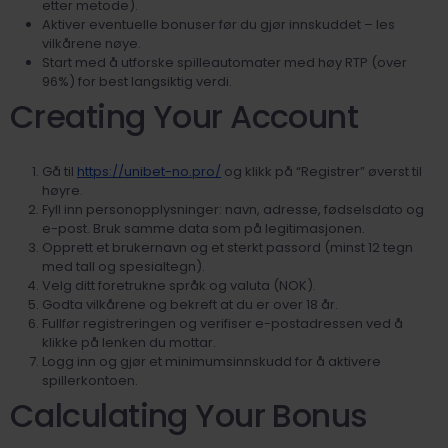
etter metode).
Aktiver eventuelle bonuser før du gjør innskuddet – les
vilkårene nøye.
Start med å utforske spilleautomater med høy RTP (over
96%) for best langsiktig verdi.
Creating Your Account
Gå til
https://unibet-no.pro/
og klikk på “Registrer” øverst til
høyre.
Fyll inn personopplysninger: navn, adresse, fødselsdato og
e-post. Bruk samme data som på legitimasjonen.
Opprett et brukernavn og et sterkt passord (minst 12 tegn
med tall og spesialtegn).
Velg ditt foretrukne språk og valuta (NOK).
Godta vilkårene og bekreft at du er over 18 år.
Fullfør registreringen og verifiser e-postadressen ved å
klikke på lenken du mottar.
Logg inn og gjør et minimumsinnskudd for å aktivere
spillerkontoen.
Calculating Your Bonus