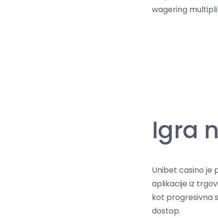
wagering multipli
Igra 
Unibet casino je
aplikacije iz trgo
kot progresivna s
dostop.