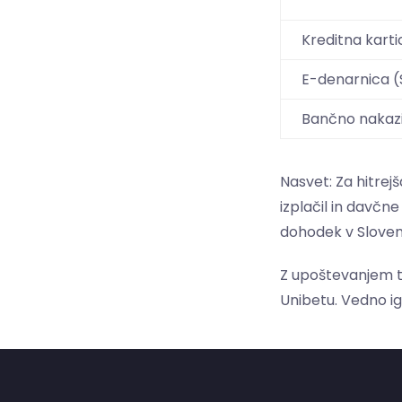
Kreditna karti
E-denarnica (Sk
Bančno nakazi
Nasvet: Za hitrej
izplačil in davčn
dohodek v Slovenij
Z upoštevanjem te
Unibetu. Vedno ig