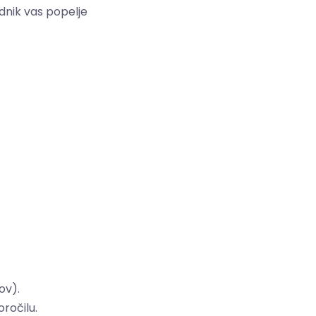
dnik vas popelje
ov).
ročilu.