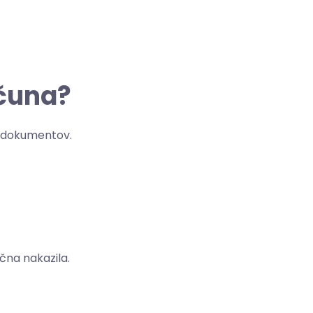
ačuna?
ja dokumentov.
nčna nakazila.