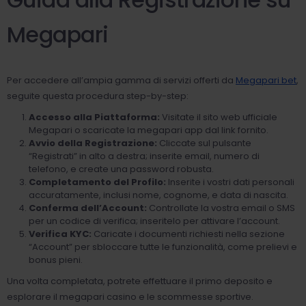
Megapari
Per accedere all’ampia gamma di servizi offerti da
Megapari bet
,
seguite questa procedura step-by-step:
Accesso alla Piattaforma:
Visitate il sito web ufficiale
Megapari o scaricate la megapari app dal link fornito.
Avvio della Registrazione:
Cliccate sul pulsante
“Registrati” in alto a destra; inserite email, numero di
telefono, e create una password robusta.
Completamento del Profilo:
Inserite i vostri dati personali
accuratamente, inclusi nome, cognome, e data di nascita.
Conferma dell’Account:
Controllate la vostra email o SMS
per un codice di verifica; inseritelo per attivare l’account.
Verifica KYC:
Caricate i documenti richiesti nella sezione
“Account” per sbloccare tutte le funzionalità, come prelievi e
bonus pieni.
Una volta completata, potrete effettuare il primo deposito e
esplorare il megapari casino e le scommesse sportive.