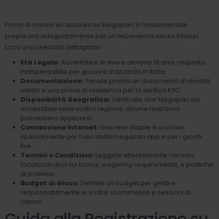
Prima di creare un account su Megapari, è fondamentale
prepararsi adeguatamente per un’esperienza senza intoppi.
Ecco una checklist dettagliata:
Età Legale:
Accertatevi di avere almeno 18 anni, requisito
indispensabile per giocare d’azzardo in Italia.
Documentazione:
Tenete pronto un documento d’identità
valido e una prova di residenza per la verifica KYC.
Disponibilità Geografica:
Verificate che Megapari sia
accessibile nella vostra regione; alcune restrizioni
potrebbero applicarsi.
Connessione Internet:
Una rete stabile è cruciale,
specialmente per l’uso della megapari app e per i giochi
live.
Termini e Condizioni:
Leggete attentamente i termini,
focalizzandovi sui bonus, wagering requirements, e politiche
di prelievo.
Budget di Gioco:
Definite un budget per gestire
responsabilmente le vostre scommesse e sessioni al
casinò.
Guida alla Registrazione su