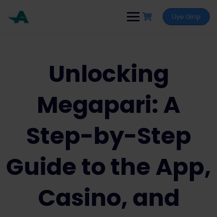
Skip
to
Üye Girişi
content
Unlocking
Megapari: A
Step-by-Step
Guide to the App,
Casino, and