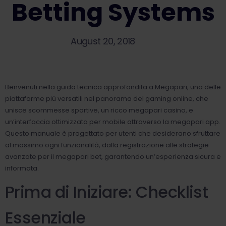
Betting Systems
August 20, 2018
Benvenuti nella guida tecnica approfondita a Megapari, una delle
piattaforme più versatili nel panorama del gaming online, che
unisce scommesse sportive, un ricco megapari casino, e
un’interfaccia ottimizzata per mobile attraverso la megapari app.
Questo manuale è progettato per utenti che desiderano sfruttare
al massimo ogni funzionalità, dalla registrazione alle strategie
avanzate per il megapari bet, garantendo un’esperienza sicura e
informata.
Prima di Iniziare: Checklist
Essenziale