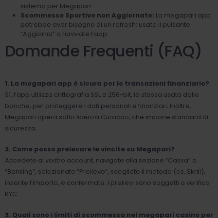
sistema per Megapari.
Scommesse Sportive non Aggiornate:
La megapari app
potrebbe aver bisogno di un refresh; usate il pulsante
“Aggiorna” o riavviate l’app.
Domande Frequenti (FAQ)
1. La megapari app è sicura per le transazioni finanziarie?
Sì, l’app utilizza crittografia SSL a 256-bit, la stessa usata dalle
banche, per proteggere i dati personali e finanziari. Inoltre,
Megapari opera sotto licenza Curacao, che impone standard di
sicurezza.
2. Come posso prelevare le vincite su Megapari?
Accedete al vostro account, navigate alla sezione “Cassa” o
“Banking”, selezionate “Prelievo”, scegliete il metodo (es. Skrill),
inserite l’importo, e confermate. I prelievi sono soggetti a verifica
KYC.
3. Quali sono i limiti di scommessa nel megapari casino per