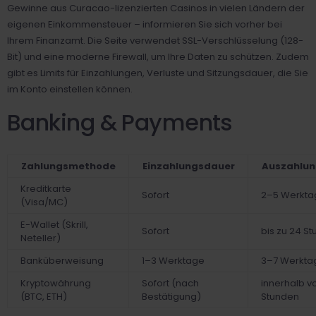
Gewinne aus Curacao-lizenzierten Casinos in vielen Ländern der
eigenen Einkommensteuer – informieren Sie sich vorher bei
Ihrem Finanzamt. Die Seite verwendet SSL-Verschlüsselung (128-
Bit) und eine moderne Firewall, um Ihre Daten zu schützen. Zudem
gibt es Limits für Einzahlungen, Verluste und Sitzungsdauer, die Sie
im Konto einstellen können.
Banking & Payments
Zahlungsmethode
Einzahlungsdauer
Auszahlu
Kreditkarte
Sofort
2–5 Werkta
(Visa/MC)
E-Wallet (Skrill,
Sofort
bis zu 24 S
Neteller)
Banküberweisung
1–3 Werktage
3–7 Werkta
Kryptowährung
Sofort (nach
innerhalb v
(BTC, ETH)
Bestätigung)
Stunden