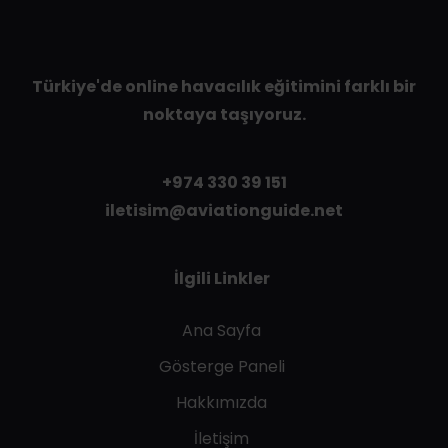
Türkiye'de online havacılık eğitimini farklı bir
noktaya taşıyoruz.
+974 330 39 151
iletisim@aviationguide.net
İlgili Linkler
Ana Sayfa
Gösterge Paneli
Hakkımızda
İletişim