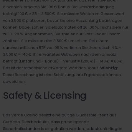
Regel einen Umsatz von 35x (Bonusbetrag). Wenn Sie 100 €
einzahlen, erhalten Sie 100 € Bonus. Die Umsatzbedingung
beträgt 100 € × 35 = 3.500 €. Sie müssen Wetten im Gesamtwert
von 3.500 € platzieren, bevor Sie eine Auszahlung beantragen
können. Dabei zählen Spielautomaten oft zu 100 %, Tischspiele nur
zu 10–20 %. Angenommen, Sie spielen nur Slots: Jeder Einsatz
zählt voll. Sie müssen also 3.500 € umsetzen. Bei einem
durchschnittlichen RTP von 96 % verlieren Sie theoretisch 4 % ×
3.500 € = 140 €. Ihr erwartetes Guthaben nach dem Umsatz
beträgt (Einzahlung + Bonus) – Verlust = (200 €) – 140 € = 60 €.
Das ist der tatsächliche erwartete Wert des Bonus.
Wichtig:
Diese Berechnung ist eine Schätzung; Ihre Ergebnisse können
abweichen.
Safety & Licensing
Das Verde Casino besitzt eine gültige Glücksspiellizenz aus
Curacao. Dies bedeutet, dass grundlegende
Sicherheitsstandards eingehalten werden, jedoch unterliegen