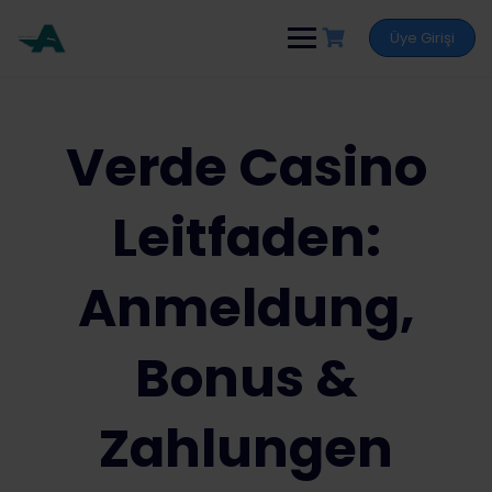
Skip
to
Üye Girişi
content
Verde Casino
Leitfaden:
Anmeldung,
Bonus &
Zahlungen