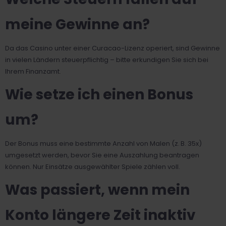
meine Gewinne an?
Da das Casino unter einer Curacao-Lizenz operiert, sind Gewinne
in vielen Ländern steuerpflichtig – bitte erkundigen Sie sich bei
Ihrem Finanzamt.
Wie setze ich einen Bonus
um?
Der Bonus muss eine bestimmte Anzahl von Malen (z. B. 35x)
umgesetzt werden, bevor Sie eine Auszahlung beantragen
können. Nur Einsätze ausgewählter Spiele zählen voll.
Was passiert, wenn mein
Konto längere Zeit inaktiv