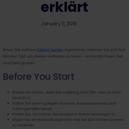
erklärt
January 11, 2016
Bevor Sie sich bei
Casino Verde
registrieren, nehmen Sie sich fünf
Minuten Zeit, um diesen Leitfaden zu lesen – er könnte Ihnen Zeit
und Geld sparen.
Before You Start
Stellen Sie sicher, dass Sie volljährig sind (18+ oder je nach
Land 21+).
Halten Sie einen gültigen Ausweis, Adressnachweis und
Zahlungsmittel bereit.
Prüfen Sie, ob Online-Glücksspiel in Ihrem Land legal ist.
Legen Sie ein festes Budget fest, das Sie sich leisten können
zu verlieren.