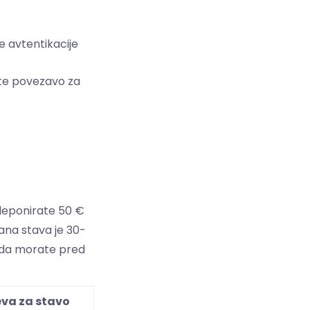
 avtentikacije
nite povezavo za
 deponirate 50 €
ana stava je 30-
, da morate pred
va za stavo