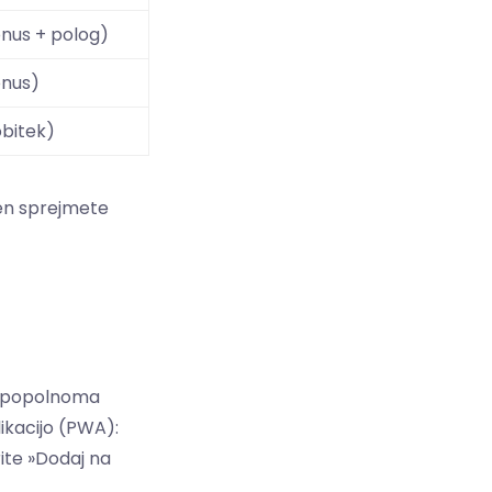
nus + polog)
onus)
bitek)
den sprejmete
o popolnoma
ikacijo (PWA):
rite »Dodaj na