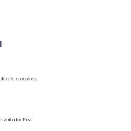
a
kazilo o naslovu.
ovnih dni. Prvi