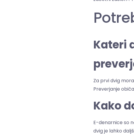
Potre
Kateri 
preverj
Za prvi dvig mora
Preverjanje običa
Kako do
E-denarnice so na
dvig je lahko dalj