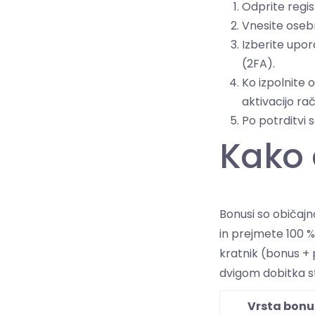
Odprite regis
Vnesite osebn
Izberite upo
(2FA).
Ko izpolnite
aktivacijo ra
Po potrditvi s
Kako 
Bonusi so običajn
in prejmete 100 %
kratnik (bonus + 
dvigom dobitka st
Vrsta bon