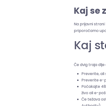
Kaj se 
Na prijavni stran
priporočamo upor
Kaj s
Če dvig traja dlj
Preverite, al
Preverite e-
Počakajte 48
živo ali e-poš
Če težava os
Authority).