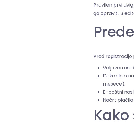
Pravilen prvi dvi
ga opraviti. Sled
Prede
Pred registracijo 
Veljaven oseb
Dokazilo o na
mesece).
E-poštni nasl
Načrt plačila 
Kako s