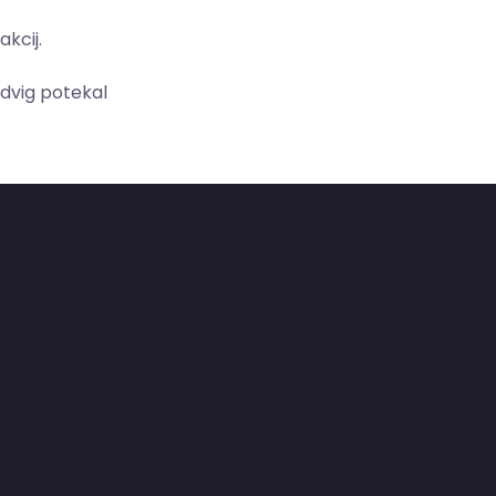
kcij.
 dvig potekal