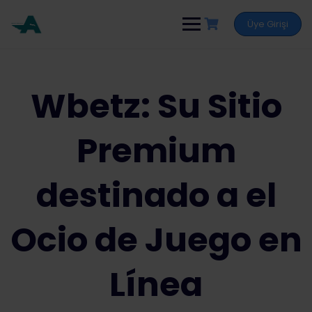
Skip
to
Üye Girişi
content
Wbetz: Su Sitio
Premium
destinado a el
Ocio de Juego en
Línea