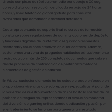
directo con plazo de réplica promedio por debajo a XC seg,
correo digital con resolución certificada en bajo de 24 horas
horas, y línea telefónico global gratuita para consultas
avanzadas que demanden asistencia detallada.
Cada representante de soporte finaliza cursos de formación
constante sobre regulaciones de gaming, opciones de depósito
y funciones digitales de la interfaz, asegurando respuestas
acertadas y soluciones efectivas en el 1er contacto. Además,
sostenemos una zona de preguntas habituales exhaustivamente
registrada con más de 200 completos documentos que cubren
desde procesos de confirmación de perfil hasta métodos
elementales de gestión de bankroll.
En Wbetz, cualquier elemento ha ha estado creado enfocado en
proporcionar vivencias que sobrepasen expectativas. A partir de
la variedad de nuestro inventario de títulos hasta la solidez de las
políticas de resguardo, representamos la evolución moderna
del diversión de gaming online, donde dedicación y pasión por
el entretenimiento se fusionan para generar un resultado