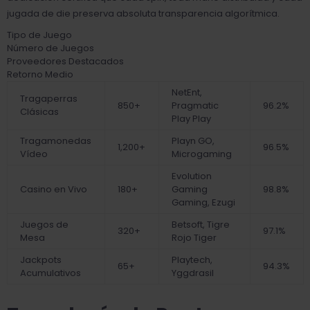
jugada de die preserva absoluta transparencia algorítmica.
Tipo de Juego
Número de Juegos
Proveedores Destacados
Retorno Medio
NetEnt,
Tragaperras
850+
Pragmatic
96.2%
Clásicas
Play Play
Tragamonedas
Playn GO,
1,200+
96.5%
Vídeo
Microgaming
Evolution
Casino en Vivo
180+
Gaming
98.8%
Gaming, Ezugi
Juegos de
Betsoft, Tigre
320+
97.1%
Mesa
Rojo Tiger
Jackpots
Playtech,
65+
94.3%
Acumulativos
Yggdrasil