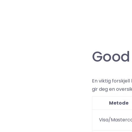
Good
En viktig forskje
gir deg en oversik
Metode
Visa/Masterc