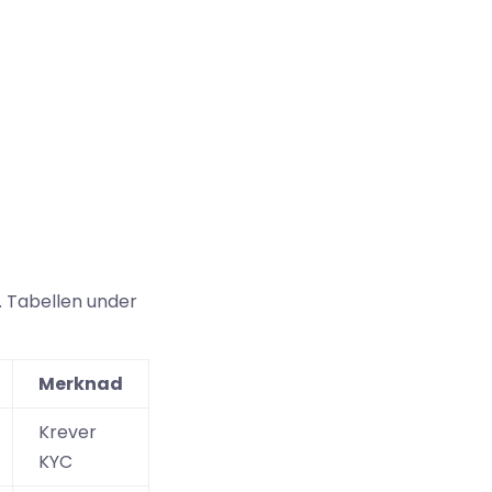
k. Tabellen under
Merknad
Krever
KYC