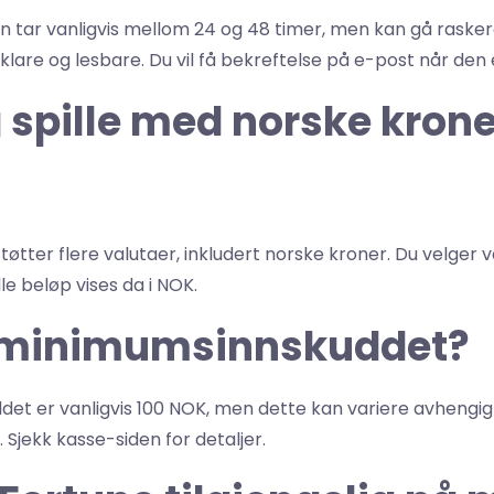
en tar vanligvis mellom 24 og 48 timer, men kan gå raske
are og lesbare. Du vil få bekreftelse på e-post når den 
 spille med norske krone
støtter flere valutaer, inkludert norske kroner. Du velger 
lle beløp vises da i NOK.
 minimumsinnskuddet?
et er vanligvis 100 NOK, men dette kan variere avhengig
Sjekk kasse-siden for detaljer.