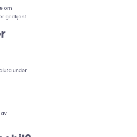
re om
er godkjent.
r
valuta under
 av