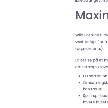
ikke ta ut gevins
Maxim
Wild Fortune tilb
visst beløp. For
requirements).
La oss se på et 
omsetningskravet
Du setter inn
Omsetningskr
kan tas ut.
Spill i spill
lavere husets