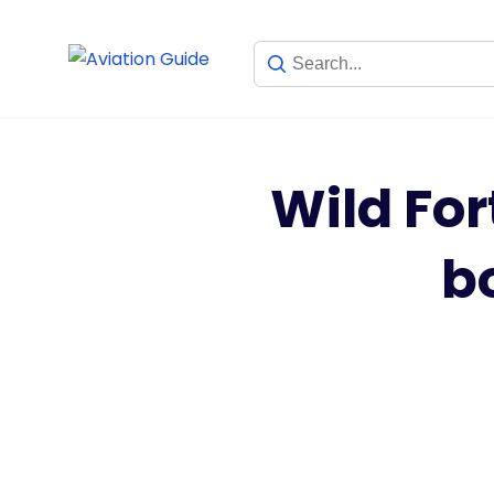
Skip
to
content
Wild For
b