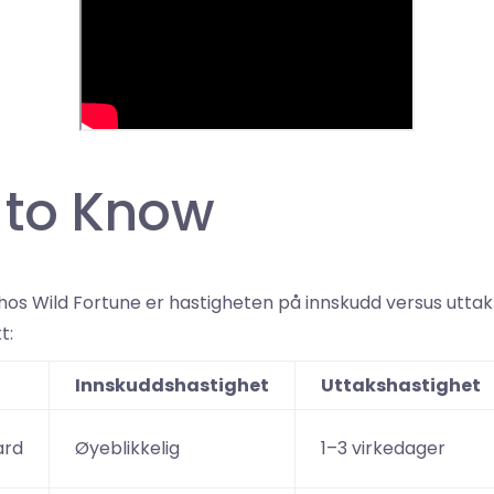
 to Know
ll hos Wild Fortune er hastigheten på innskudd versus utta
t:
Innskuddshastighet
Uttakshastighet
ard
Øyeblikkelig
1–3 virkedager