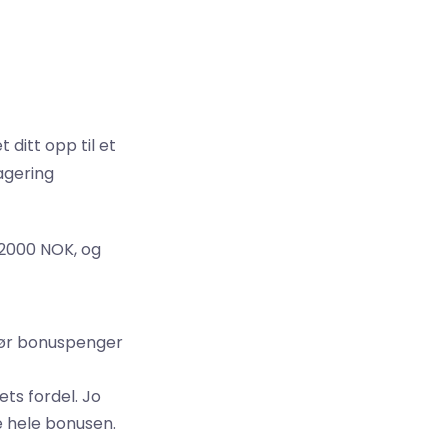
ditt opp til et
agering
 2000 NOK, og
før bonuspenger
ts fordel. Jo
e hele bonusen.