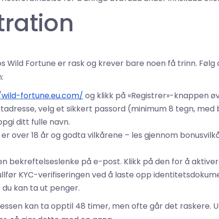
tration
s Wild Fortune er rask og krever bare noen få trinn. Følg
:
/wild-fortune.eu.com/
og klikk på «Registrer»-knappen øve
ostadresse, velg et sikkert passord (minimum 8 tegn, med
ppgi ditt fulle navn.
 er over 18 år og godta vilkårene – les gjennom bonusvilk
en bekreftelseslenke på e-post. Klikk på den for å aktive
ullfør KYC-verifiseringen ved å laste opp identitetsdokume
 du kan ta ut penger.
ssen kan ta opptil 48 timer, men ofte går det raskere. 