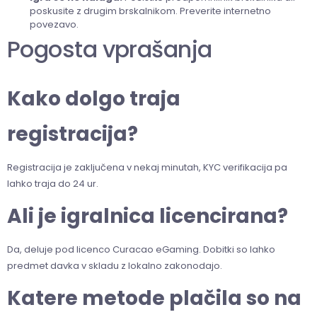
poskusite z drugim brskalnikom. Preverite internetno
povezavo.
Pogosta vprašanja
Kako dolgo traja
registracija?
Registracija je zaključena v nekaj minutah, KYC verifikacija pa
lahko traja do 24 ur.
Ali je igralnica licencirana?
Da, deluje pod licenco Curacao eGaming. Dobitki so lahko
predmet davka v skladu z lokalno zakonodajo.
Katere metode plačila so na