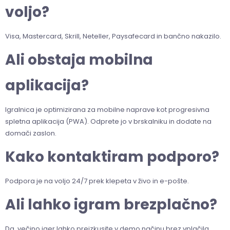
voljo?
Visa, Mastercard, Skrill, Neteller, Paysafecard in bančno nakazilo.
Ali obstaja mobilna
aplikacija?
Igralnica je optimizirana za mobilne naprave kot progresivna
spletna aplikacija (PWA). Odprete jo v brskalniku in dodate na
domači zaslon.
Kako kontaktiram podporo?
Podpora je na voljo 24/7 prek klepeta v živo in e-pošte.
Ali lahko igram brezplačno?
Da, večino iger lahko preizkusite v demo načinu brez vplačila.