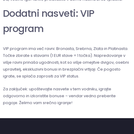
Dodatni nasveti: VIP
program
VIP program ima več ravni: Bronasta, Srebrna, Zlata in Platinasta.
Točke zbirate s stavami (1 EUR stave = 1 točka). Napredovanje v
višje ravni prinaša ugodnosti, kot so višje omejitve dvigov, osebni
upravitelj, ekskluzivni bonusi in brezplačni vrtljaji. Če pogosto
igrate, se splača zaprositi za VIP status.
Za zaključek: upoštevajte nasvete v tem vodniku, igrajte
odgovorno in izkoristite bonuse – vendar vedno preberite
pogoje. Želimo vam srečno igranje!