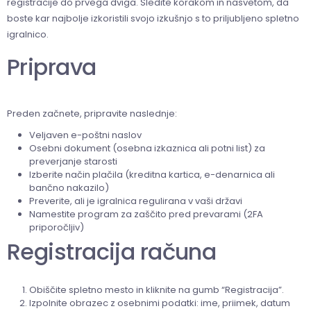
registracije do prvega dviga. Sledite korakom in nasvetom, da
boste kar najbolje izkoristili svojo izkušnjo s to priljubljeno spletno
igralnico.
Priprava
Preden začnete, pripravite naslednje:
Veljaven e-poštni naslov
Osebni dokument (osebna izkaznica ali potni list) za
preverjanje starosti
Izberite način plačila (kreditna kartica, e-denarnica ali
bančno nakazilo)
Preverite, ali je igralnica regulirana v vaši državi
Namestite program za zaščito pred prevarami (2FA
priporočljiv)
Registracija računa
Obiščite spletno mesto in kliknite na gumb “Registracija”.
Izpolnite obrazec z osebnimi podatki: ime, priimek, datum