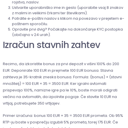
rojstva, naslov.
Ustvarite uporabniško ime in geslo (uporabite vsaj 8 znakov
z malimi in velikimi črkami ter številkami).
Potrdite e-poštni naslov s klikom na povezavo v prejetem e-
poštnem sporočilu.
Opravite prvi dvig? Počakajte na dokončanje KYC postopka
(običajno v 24 urah).
Izračun stavnih zahtev
Recimo, da izkoristite bonus za prvi depozit v višini 100% do 200
EUR. Deponirate 100 EUR in prejmete 100 EUR bonusa. Stavna
zahteva je 35-kratnik zneska bonusa. Formula: (bonus) × (stavni
množitelj) = 100 EUR × 35 = 3500 EUR. Ker igralni avtomati
prispevajo 100%, namizne igre pa le 10%, boste morali odigrati
večino na avtomatih, da izpolnite pogoje. Če stavite 10 EUR na
vrtljaj, potrebujete 350 vrtljajev.
Primer izračuna: bonus 100 EUR × 35 = 3500 EUR prometa. Ob 95%
RTP-ju boste v povprečju izgubili 5% prometa, torej 175 EUR. Če