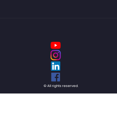
© All rights reserved.